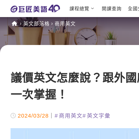
課程總覽
開課查詢
全國
日語課程總
英文檢定
英文部落格
商用英文
表
TOEIC 
英文課程總
IELTS 
表
GEPT 
英文會話
程
商用英文
TOEFL 
議價英文怎麼說？跟外國
一次掌握！
2024/03/28
商用英文
英文字彙