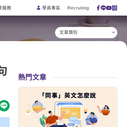
學員專區
Recruiting
業服務
測驗
活動花絮
特色課程
線上真人
更多
主題課程
日語
一對一家教
文章類別
英語俱樂
韓語
企業訓練
部
西班牙語
點讀筆教材
ECAM
外語即時
數位學習教
Let's Talk
通
材
句
兒童美語
熱門文章