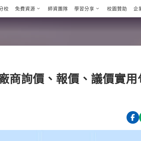
分校
免費資源
師資團隊
學習分享
校園贊助
企
英文部落格
多益秒學堂
學員故事
影音學英文
學員讚出來
英文能力
能力養成
多益課程
自然發音
英文聽力養成
雅思課程
開口溜英文
旅遊英文
全民英檢課
基礎字彙
情境閱讀
英文文法技巧
英文寫作
托福課程
廠商詢價、報價、議價實用
Cengage TED
CNN聽力強化
Talks
新聞英文