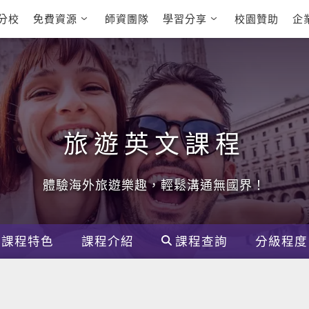
分校
免費資源
師資團隊
學習分享
校園贊助
企
英文部落格
多益秒學堂
學員故事
影音學英文
學員讚出來
英文能力
能力養成
 多益課程
自然發音
英文聽力養成
 雅思課程
開口溜英文
旅遊英文
全民英檢課程
基礎字彙
情境閱讀
E
旅遊英文課程
 托福課程
英文文法技巧
英文寫作
L
TED Talks
CNN聽力強化
體驗海外旅遊樂趣，輕鬆溝通無國界！
新聞英文
課程特色
課程介紹
課程查詢
分級程度