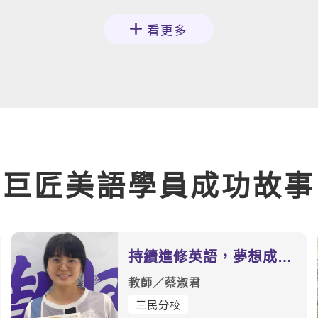
看更多
巨匠美語
學員成功故事
持續進修英語，夢想成為
雙語教師不只是夢想！
教師／蔡淑君
三民分校