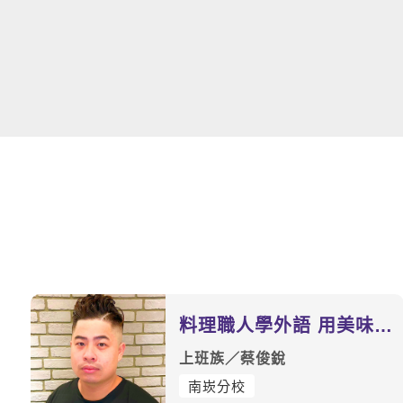
料理職人學外語 用美味連
結世界
上班族／蔡俊銳
南崁分校