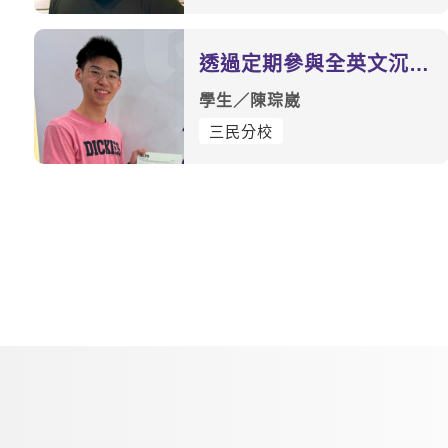
透過定期參與全英文沉浸
式學習環境改善自己的缺
學生／陳琮崴
點｜
三民分校