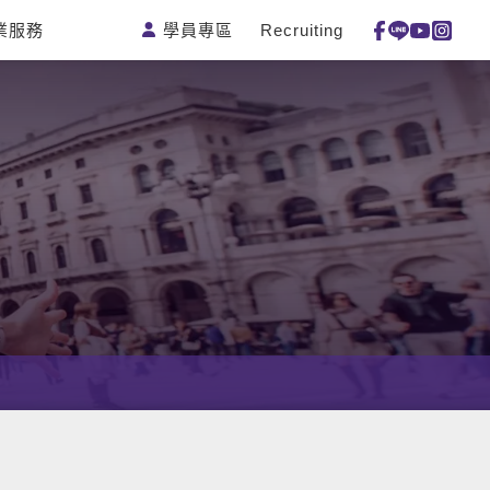
學員專區
Recruiting
業服務
測驗
活動花絮
特色課程
線上真人
更多
主題課程
日語
一對一家教
英語俱樂部
韓語
企業訓練
CAM
西班牙語
點讀筆教材
et's Talk
外語即時通
數位學習教材
兒童美語