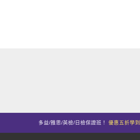
多益/雅思/英檢/日檢保證班！
優惠五折學