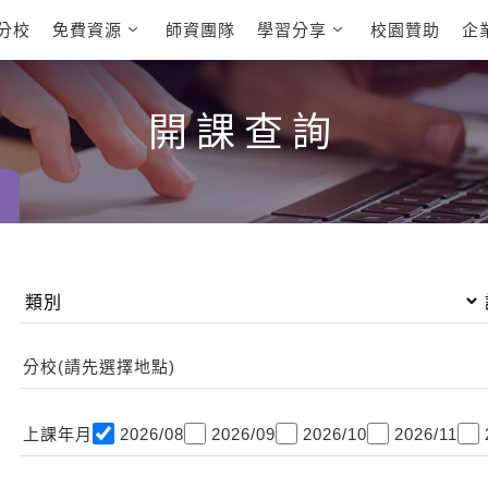
分校
免費資源
師資團隊
學習分享
校園贊助
企
英文部落格
多益秒學堂
學員故事
影音學英文
學員讚出來
英文能力
能力養成
多益課程
自然發音
英文聽力養成
開課查詢
雅思課程
開口溜英文
旅遊英文
全民英檢課
基礎字彙
情境閱讀
英文文法技巧
英文寫作
托福課程
Cengage TED
CNN聽力強化
Talks
新聞英文
分校(請先選擇地點)
上課年月
2026/08
2026/09
2026/10
2026/11