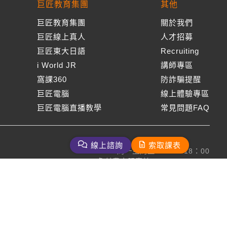
巨匠教育集團
其他
巨匠教育集團
關於我們
巨匠線上真人
人才招募
巨匠東大日語
Recruiting
i World JR
講師專區
窩課360
防詐騙提醒
巨匠電腦
線上體驗專區
巨匠電腦直播教學
常見問題FAQ
線上諮詢
索取課表
周一至周五09：00-18：00
免付費客服專線：0800-231-381
巨匠美語版權所有
2026 Gjun information Co., Ltd.All Rights Reserved
客服信箱