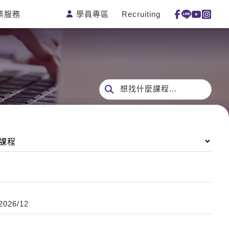
學員專區
Recruiting
業服務
測驗
活動花絮
特色課程
線上真人
更多
主題課程
日語
一對一家教
英語俱樂
韓語
企業訓練
部
西班牙語
點讀筆教材
想找什麼課程...
ECAM
外語即時
數位學習教
Let's Talk
通
材
兒童美語
2026/12