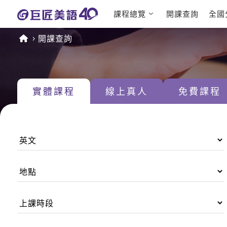
課程總覽
開課查詢
全國
日語課程總
英文檢定
開課查詢
表
TOEIC 
英文課程總
IELTS 
表
GEPT 
實體課程
線上真人
免費課程
英文會話
程
商用英文
TOEFL 