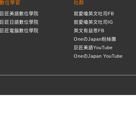
數位學習
社群
巨匠美語數位學院
就愛嗑英文吐司FB
巨匠日語數位學院
就愛嗑英文吐司IG
巨匠電腦數位學院
英文有益思FB
OneのJapan粉絲團
巨匠美語YouTube
OneのJapan YouTube