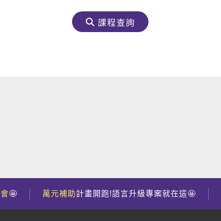
課程查詢
到會
🤩
萬元補助
計畫開跑!語言升級專案就在這🤩