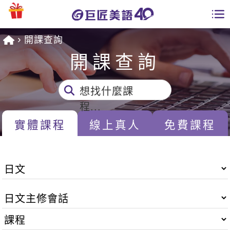
開課查詢
學員專區
開課查詢
課程總覽
想找什麼課
日語課程總表
開課查詢
程...
英文課程總表
實體課程
線上真人
免費課程
全國分校
英文會話
免費資源
商用英文
英文部落格
師資團隊
英文檢定
多益秒學堂
學習分享
能力養成
TOEIC 多益課程