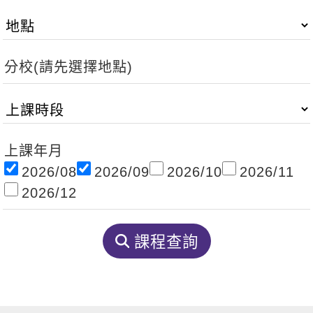
影音學英文
學員故事
IELTS 雅思課程
校園贊助
特色課程
自然發音
英文能力測驗
GEPT 全民英檢課程
學員讚出來
英文聽力養成
線上真人
主題課程
企業服務
分校(請先選擇地點)
TOEFL 托福課程
開口溜英文
活動花絮
英語俱樂部
更多
日語
Recruiting
旅遊英文
ECAM
韓語
一對一家教
基礎字彙
Let's Talk
上課年月
西班牙語
企業訓練
2026/08
2026/09
2026/10
2026/11
情境閱讀
外語即時通
點讀筆教材
2026/12
英文文法技巧
兒童美語
數位學習教材
英文寫作
課程查詢
Cengage TED Talks
CNN聽力強化