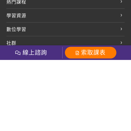
熱門課程
英文會話
學習資源
開口溜英文
英文部落格
數位學習
多益課程
開課查詢
巨匠美語數位學院
雅思課程
社群
學員專區
巨匠日語數位學院
線上諮詢
索取課表
全民英檢
就愛嗑英文吐司FB
Line 官方帳號
巨匠教育集團
巨匠電腦數位學院
商用英文
就愛嗑英文吐司IG
巨匠教育集團
其他
粉絲團
Line官方
影音
Instagram
英文有益思FB
巨匠線上真人
關於我們
OneのJapan粉絲團
巨匠東大日語
人才招募
巨匠美語YouTube
i World JR
Recruiting
OneのJapan YouTube
窩課360
講師專區
周一至周五09：00-18：00
巨匠電腦
免付費客服專線：0800-231-381
防詐騙提醒
巨匠電腦直播教學
巨匠美語版權所有