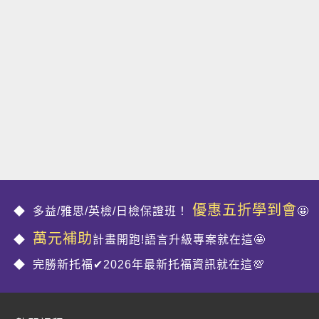
優惠五折學到會
多益/雅思/英檢/日檢保證班！
🤩
萬元補助
計畫開跑!語言升級專案就在這🤩
完勝新托福✔2026年最新托福資訊就在這💯