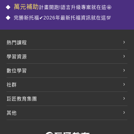
萬元補助
計畫開跑!語言升級專案就在這🤩
完勝新托福✔2026年最新托福資訊就在這💯
熱門課程
英文會話
學習資源
開口溜英文
英文部落格
數位學習
多益課程
開課查詢
巨匠美語數位學院
雅思課程
社群
學員專區
巨匠日語數位學院
全民英檢
就愛嗑英文吐司FB
Line 官方帳號
巨匠教育集團
巨匠電腦數位學院
商用英文
就愛嗑英文吐司IG
巨匠教育集團
其他
英文有益思FB
巨匠線上真人
關於我們
OneのJapan粉絲團
巨匠東大日語
人才招募