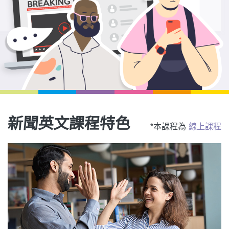
影音學英文
學員故事
IELTS 雅思課程
校園贊助
特色課程
自然發音
英文能力測驗
GEPT 全民英檢課程
學員讚出來
英文聽力養成
線上真人
主題課程
企業服務
TOEFL 托福課程
開口溜英文
活動花絮
英語俱樂部
更多
日語
Recruiting
旅遊英文
ECAM
韓語
一對一家教
基礎字彙
Let's Talk
西班牙語
企業訓練
新聞英文課程特色
*本課程為
線上課程
情境閱讀
外語即時通
點讀筆教材
英文文法技巧
兒童美語
數位學習教材
英文寫作
Cengage TED Talks
CNN聽力強化