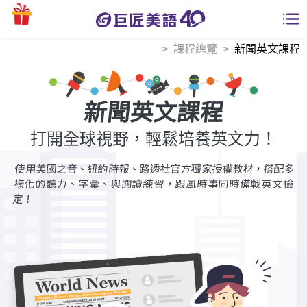
課程總覽
新聞英文課程
學員專區
課程總覽
新聞英文課程
日語課程總表
開課查詢
打開全球視野，輕鬆培養英文力！
英文課程總表
使用美國之音、紐約時報、路透社官方獨家授權教材，搭配多
全國分校
樣化的聽力、字彙、與閱讀練習，跟風時事同時備戰英文檢
英文會話
定！
免費資源
商用英文
英文部落格
師資團隊
英文檢定
多益秒學堂
學習分享
能力養成
TOEIC 多益課程