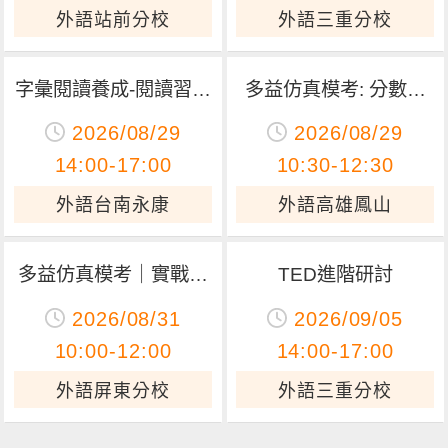
外語站前分校
外語三重分校
字彙閱讀養成-閱讀習慣
多益仿真模考: 分數偵
終身受益
測器啟動！來場真實模
2026/08/29
2026/08/29
考，找出你的 TOEIC
14:00-17:00
10:30-12:30
升級路線！
外語台南永康
外語高雄鳳山
多益仿真模考｜實戰演
TED進階研討
練一次到位，檢視多益
2026/08/31
2026/09/05
實力
10:00-12:00
14:00-17:00
外語屏東分校
外語三重分校