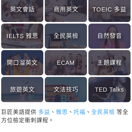
新聞英文
英文會話
商用英文
TOEIC 多益
IELTS 雅思
全民英檢
自然發音
開口溜英文
ECAM
主題課程
旅遊英文
文法技巧
TED Talks
巨匠美語提供
多益
、
雅思
、
托福
、
全民英檢
等全
方位檢定衝刺課程。