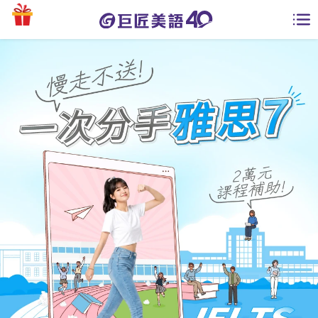
學員專區
課程總覽
日語課程總表
開課查詢
英文課程總表
全國分校
英文會話
免費資源
商用英文
英文部落格
師資團隊
英文檢定
多益秒學堂
學習分享
能力養成
TOEIC 多益課程