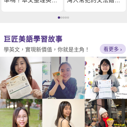
準嗎？本文整理英文
灣人常犯的文法錯
發音技巧、發音規則
誤？正確該怎麼使
及常見不發音字母，
用？又有哪些其他好
也分享英語發音練習
用的字可以替代它？
方法與學習資源，幫
帶你學習的內容，不
巨匠美語
學習故事
助你了解正確英文念
但可以幫助你在表達
看更多
學英文，實現新價值，你就是主角！
法、建立良好的發音
上更自然通順，也能
基礎，提升口說表達
提升你的詞彙運用能
能力，並進一步了解
力，一起來看看吧。
英文發音教學課程。