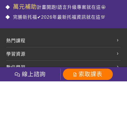
萬元補助
計畫開跑!語言升級專案就在這🤩
完勝新托福✔2026年最新托福資訊就在這💯
熱門課程
英文會話
學習資源
開口溜英文
英文部落格
數位學習
多益課程
開課查詢
線上諮詢
索取課表
巨匠美語數位學院
雅思課程
社群
學員專區
巨匠日語數位學院
全民英檢
就愛嗑英文吐司FB
Line 官方帳號
巨匠教育集團
粉絲團
Line官方
影音
Instagram
巨匠電腦數位學院
商用英文
就愛嗑英文吐司IG
巨匠教育集團
其他
英文有益思FB
巨匠線上真人
關於我們
OneのJapan粉絲團
巨匠東大日語
人才招募