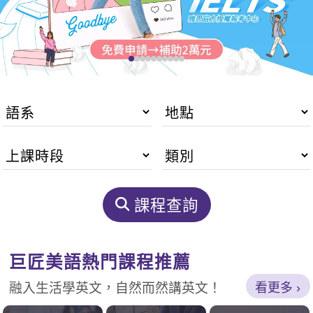
影音學英文
學員故事
IELTS 雅思課程
校園贊助
特色課程
自然發音
英文能力測驗
GEPT 全民英檢課程
學員讚出來
英文聽力養成
線上真人
主題課程
企業服務
TOEFL 托福課程
開口溜英文
活動花絮
英語俱樂部
更多
日語
Recruiting
旅遊英文
ECAM
韓語
一對一家教
基礎字彙
Let's Talk
西班牙語
企業訓練
情境閱讀
外語即時通
點讀筆教材
課程查詢
英文文法技巧
兒童美語
數位學習教材
英文寫作
巨匠美語熱門課程推薦
TED Talks
看更多
融入生活學英文，自然而然講英文！
CNN聽力強化