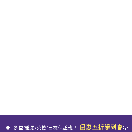
優惠五折學到會
多益/雅思/英檢/日檢保證班！
🤩