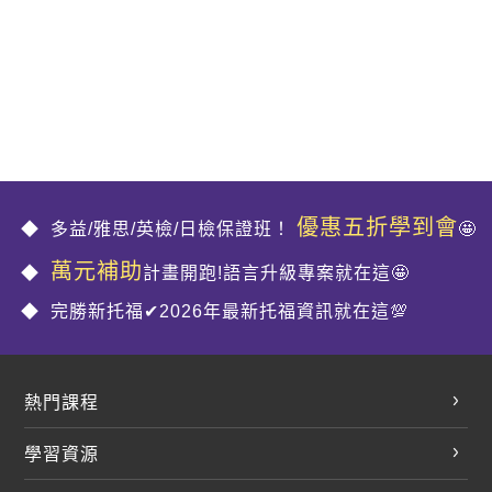
優惠五折學到會
多益/雅思/英檢/日檢保證班！
🤩
萬元補助
計畫開跑!語言升級專案就在這🤩
完勝新托福✔2026年最新托福資訊就在這💯
熱門課程
英文會話
學習資源
開口溜英文
英文部落格