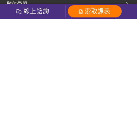
數位學習
多益課程
開課查詢
線上諮詢
索取課表
巨匠美語數位學院
雅思課程
社群
學員專區
巨匠日語數位學院
全民英檢
就愛嗑英文吐司FB
Line 官方帳號
巨匠教育集團
粉絲團
Line官方
影音
Instagram
巨匠電腦數位學院
商用英文
就愛嗑英文吐司IG
巨匠教育集團
其他
英文有益思FB
巨匠線上真人
關於我們
OneのJapan粉絲團
巨匠東大日語
人才招募
巨匠美語YouTube
i World JR
Recruiting
OneのJapan YouTube
窩課360
講師專區
周一至周五09：00-18：00
巨匠電腦
免付費客服專線：0800-231-381
防詐騙提醒
巨匠電腦直播教學
巨匠美語版權所有
線上體驗專區
2026 Gjun information Co., Ltd.All Rights Reserved
常見問題FAQ
客服信箱