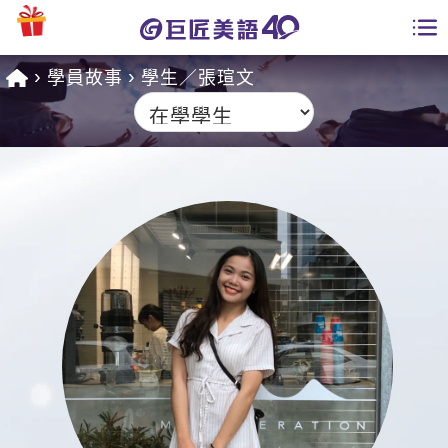
學員故事
學生／張瑄文
學員專區
課程總覽
日語課程總表
開課查詢
英文課程總表
全國分校
英文會話
免費資源
商用英文
英文部落格
師資團隊
英文檢定
多益秒學堂
學習分享
能力養成
TOEIC 多益課程