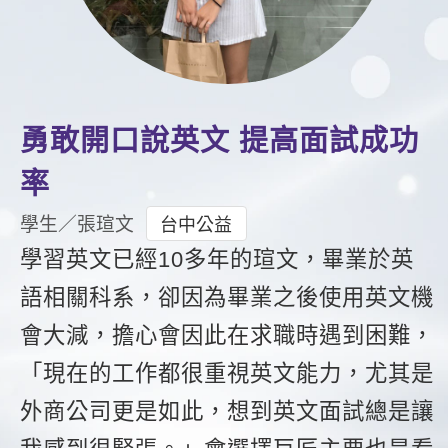
影音學英文
學員故事
IELTS 雅思課程
校園贊助
特色課程
自然發音
英文能力測驗
GEPT 全民英檢課程
學員讚出來
英文聽力養成
線上真人
主題課程
企業服務
TOEFL 托福課程
開口溜英文
活動花絮
英語俱樂部
更多
日語
勇敢開口說英文 提高面試成功
Recruiting
旅遊英文
ECAM
韓語
率
一對一家教
基礎字彙
Let's Talk
西班牙語
學生／張瑄文
台中公益
企業訓練
情境閱讀
學習英文已經10多年的瑄文，畢業於英
外語即時通
點讀筆教材
語相關科系，卻因為畢業之後使用英文機
英文文法技巧
兒童美語
數位學習教材
會大減，擔心會因此在求職時遇到困難，
英文寫作
「現在的工作都很重視英文能力，尤其是
TED Talks
外商公司更是如此，想到英文面試總是讓
CNN聽力強化