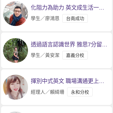
化阻力為助力 英文成生活一部
分
學生／廖鴻恩
台南成功
透過語言認識世界 雅思7分留學
去
學生／黃安潔
嘉義分校
揮別中式英文 職場溝通更上層
樓
經理人／賴綺珊
永和分校