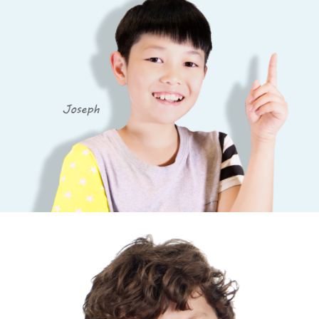
影音學英文
學員故事
IELTS 雅思課程
校園贊助
特色課程
自然發音
英文能力測驗
GEPT 全民英檢課程
學員讚出來
英文聽力養成
線上真人
主題課程
企業服務
TOEFL 托福課程
開口溜英文
活動花絮
英語俱樂部
更多
日語
Recruiting
旅遊英文
ECAM
韓語
一對一家教
基礎字彙
Let's Talk
西班牙語
企業訓練
情境閱讀
外語即時通
點讀筆教材
英文文法技巧
兒童美語
數位學習教材
英文寫作
Cengage TED Talks
CNN聽力強化