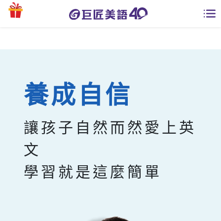
學員專區
課程總覽
養成自信
日語課程總表
開課查詢
英文課程總表
讓孩子自然而然愛上英
全國分校
英文會話
文
免費資源
商用英文
學習就是這麼簡單
英文部落格
師資團隊
英文檢定
多益秒學堂
學習分享
能力養成
TOEIC 多益課程