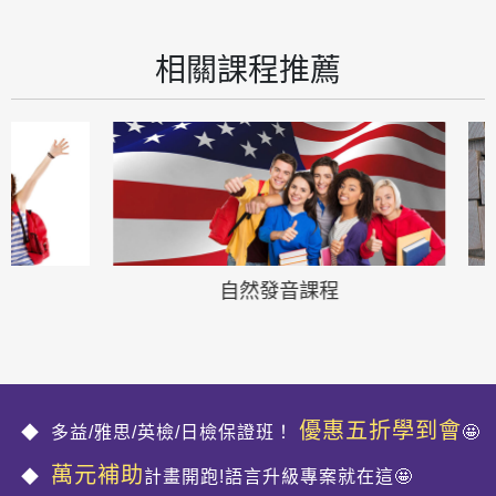
相關課程推薦
自然發音課程
基
優惠五折學到會
多益/雅思/英檢/日檢保證班！
🤩
萬元補助
計畫開跑!語言升級專案就在這🤩