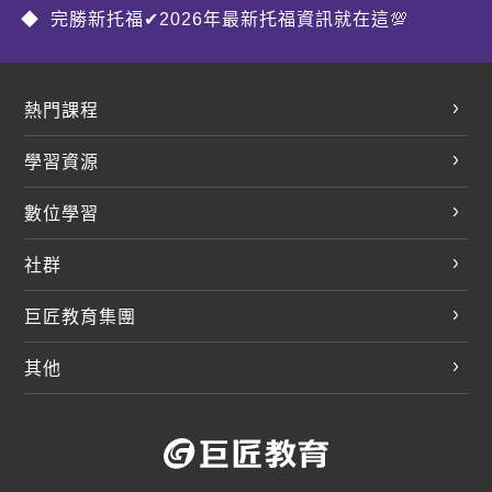
完勝新托福✔2026年最新托福資訊就在這💯
熱門課程
英文會話
學習資源
開口溜英文
英文部落格
數位學習
多益課程
開課查詢
巨匠美語數位學院
雅思課程
社群
學員專區
巨匠日語數位學院
全民英檢
就愛嗑英文吐司FB
Line 官方帳號
巨匠教育集團
巨匠電腦數位學院
商用英文
就愛嗑英文吐司IG
巨匠教育集團
其他
英文有益思FB
巨匠線上真人
關於我們
OneのJapan粉絲團
巨匠東大日語
人才招募
巨匠美語YouTube
i World JR
Recruiting