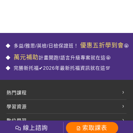
優惠五折學到會
多益/雅思/英檢/日檢保證班！
🤩
萬元補助
計畫開跑!語言升級專案就在這🤩
完勝新托福✔2026年最新托福資訊就在這💯
熱門課程
英文會話
學習資源
開口溜英文
英文部落格
數位學習
多益課程
開課查詢
線上諮詢
索取課表
巨匠美語數位學院