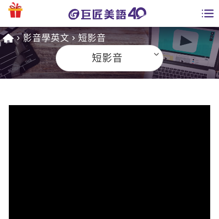
影音學英文
短影音
學員專區
短影音
課程總覽
日語課程總表
開課查詢
英文課程總表
全國分校
英文會話
免費資源
商用英文
英文部落格
師資團隊
英文檢定
多益秒學堂
學習分享
能力養成
TOEIC 多益課程