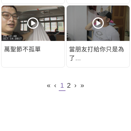
萬聖節不孤單
當朋友打給你只是為
了…
«
‹
1
2
›
»