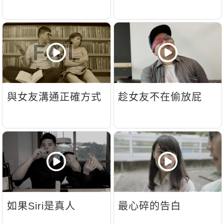
影音學英文
學員故事
IELTS 雅思課程
校園贊助
特色課程
自然發音
英文能力測驗
GEPT 全民英檢課程
學員讚出來
英文聽力養成
線上真人
主題課程
企業服務
TOEFL 托福課程
開口溜英文
活動花絮
英語俱樂部
更多
日語
Recruiting
旅遊英文
ECAM
韓語
一對一家教
與女友溝通正確方式
趁女友不在偷放屁
基礎字彙
Let's Talk
西班牙語
企業訓練
情境閱讀
外語即時通
點讀筆教材
英文文法技巧
兒童美語
數位學習教材
英文寫作
TED Talks
如果Siri是真人
最心碎的告白
CNN聽力強化