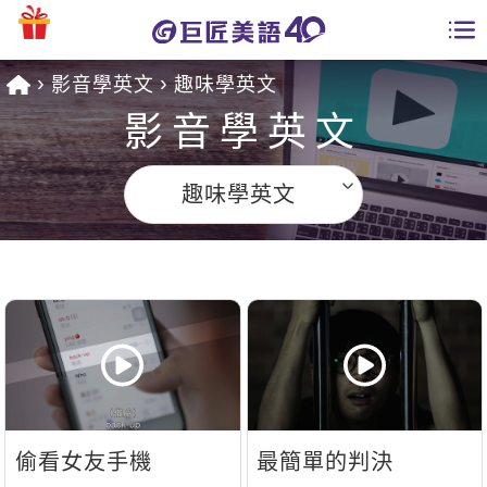
影音學英文
趣味學英文
學員專區
影音學英文
課程總覽
趣味學英文
日語課程總表
開課查詢
英文課程總表
全國分校
英文會話
免費資源
商用英文
英文部落格
師資團隊
英文檢定
多益秒學堂
偷看女友手機
最簡單的判決
學習分享
能力養成
TOEIC 多益課程