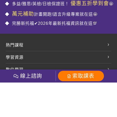
優惠五折學到會
多益/雅思/英檢/日檢保證班！
🤩
萬元補助
計畫開跑!語言升級專案就在這🤩
完勝新托福✔2026年最新托福資訊就在這💯
熱門課程
英文會話
學習資源
開口溜英文
英文部落格
數位學習
多益課程
開課查詢
線上諮詢
索取課表
巨匠美語數位學院
雅思課程
社群
學員專區
巨匠日語數位學院
全民英檢
就愛嗑英文吐司FB
Line 官方帳號
巨匠教育集團
粉絲團
Line官方
影音
Instagram
巨匠電腦數位學院
商用英文
就愛嗑英文吐司IG
巨匠教育集團
其他
英文有益思FB
巨匠線上真人
關於我們