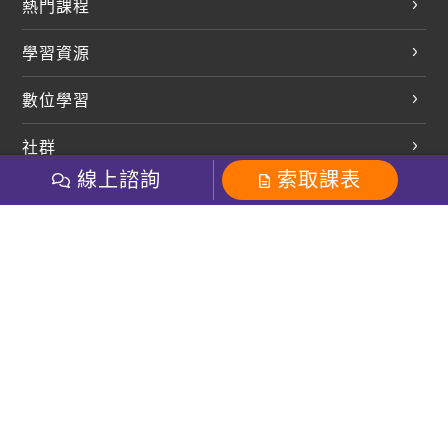
熱門課程
英文會話
學習資源
開口溜英文
英文部落格
數位學習
多益課程
開課查詢
巨匠美語數位學院
雅思課程
社群
學員專區
巨匠日語數位學院
線上諮詢
索取課表
全民英檢
就愛嗑英文吐司FB
Line 官方帳號
巨匠教育集團
巨匠電腦數位學院
商用英文
就愛嗑英文吐司IG
巨匠教育集團
其他
粉絲團
Line官方
影音
Instagram
英文有益思FB
巨匠線上真人
關於我們
OneのJapan粉絲團
巨匠東大日語
人才招募
巨匠美語YouTube
i World JR
Recruiting
OneのJapan YouTube
窩課360
講師專區
周一至周五09：00-18：00
巨匠電腦
免付費客服專線：0800-231-381
防詐騙提醒
巨匠電腦直播教學
巨匠美語版權所有