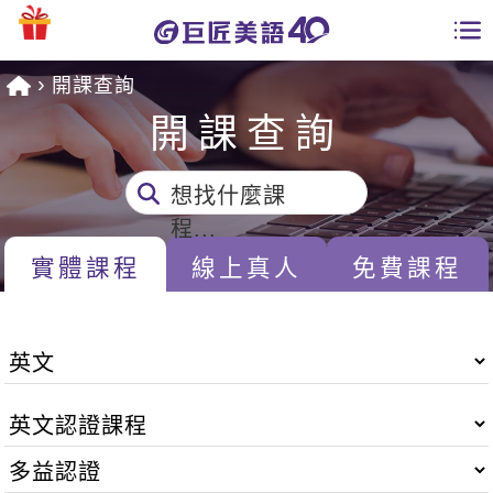
開課查詢
學員專區
開課查詢
課程總覽
想找什麼課
日語課程總表
開課查詢
程...
英文課程總表
實體課程
線上真人
免費課程
全國分校
英文會話
免費資源
商用英文
英文部落格
師資團隊
英文檢定
多益秒學堂
學習分享
能力養成
TOEIC 多益課程