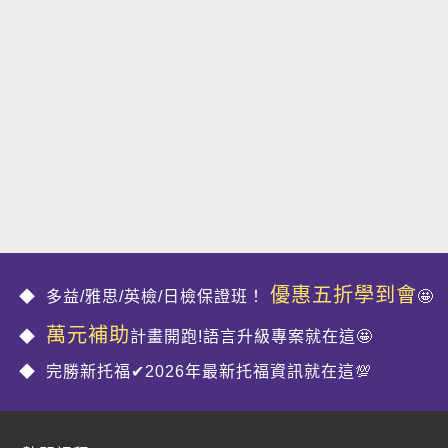
優惠五折學到會
多益/雅思/英檢/日檢保證班！
🤩
萬元補助
計畫開跑!語言升級專案就在這🤩
完勝新托福✔2026年最新托福資訊就在這💯