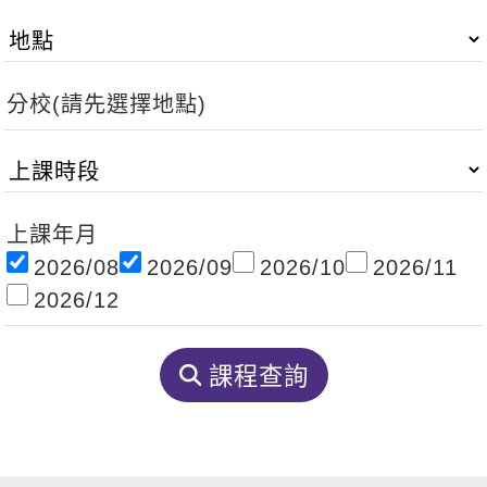
影音學英文
學員故事
IELTS 雅思課程
校園贊助
特色課程
自然發音
英文能力測驗
GEPT 全民英檢課程
學員讚出來
英文聽力養成
線上真人
主題課程
企業服務
分校(請先選擇地點)
TOEFL 托福課程
開口溜英文
活動花絮
英語俱樂部
更多
日語
Recruiting
旅遊英文
ECAM
韓語
一對一家教
基礎字彙
Let's Talk
上課年月
西班牙語
企業訓練
2026/08
2026/09
2026/10
2026/11
情境閱讀
外語即時通
點讀筆教材
2026/12
英文文法技巧
兒童美語
數位學習教材
英文寫作
課程查詢
Cengage TED Talks
CNN聽力強化