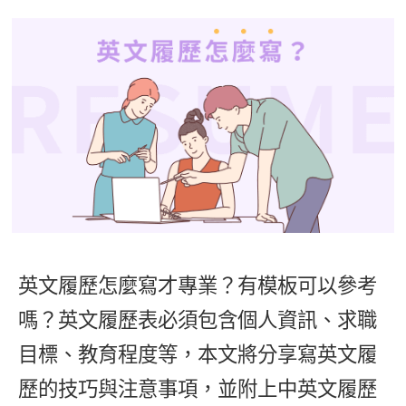
影音學英文
學員故事
IELTS 雅思課程
校園贊助
特色課程
自然發音
英文能力測驗
GEPT 全民英檢課程
學員讚出來
英文聽力養成
線上真人
主題課程
企業服務
TOEFL 托福課程
開口溜英文
活動花絮
英語俱樂部
更多
日語
Recruiting
旅遊英文
ECAM
韓語
一對一家教
基礎字彙
Let's Talk
西班牙語
企業訓練
情境閱讀
外語即時通
點讀筆教材
英文文法技巧
兒童美語
英文履歷怎麼寫才專業？有模板可以參考
數位學習教材
英文寫作
嗎？英文履歷表必須包含個人資訊、求職
Cengage TED Talks
目標、教育程度等，本文將分享寫英文履
CNN聽力強化
歷的技巧與注意事項，並附上中英文履歷