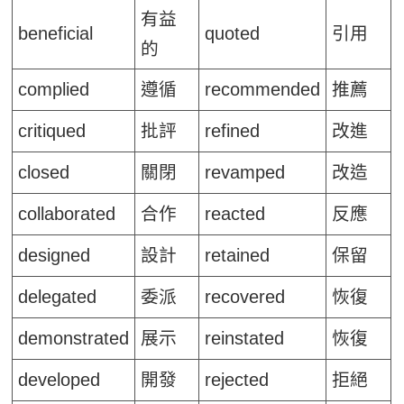
有益
beneficial
quoted
引用
的
complied
遵循
recommended
推薦
critiqued
批評
refined
改進
closed
關閉
revamped
改造
collaborated
合作
reacted
反應
designed
設計
retained
保留
delegated
委派
recovered
恢復
demonstrated
展示
reinstated
恢復
developed
開發
rejected
拒絕