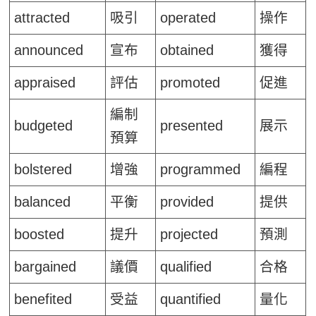
attracted
吸引
operated
操作
announced
宣布
obtained
獲得
appraised
評估
promoted
促進
編制
budgeted
presented
展示
預算
bolstered
增強
programmed
編程
balanced
平衡
provided
提供
boosted
提升
projected
預測
bargained
議價
qualified
合格
benefited
受益
quantified
量化