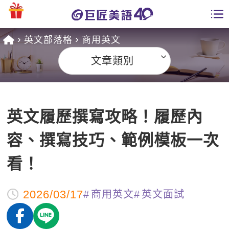
英文部落格
商用英文
學員專區
文章類別
課程總覽
日語課程總表
開課查詢
英文履歷撰寫攻略！履歷內
英文課程總表
全國分校
容、撰寫技巧、範例模板一次
英文會話
免費資源
看！
商用英文
英文部落格
師資團隊
2026/03/17
商用英文
英文面試
英文檢定
多益秒學堂
學習分享
能力養成
TOEIC 多益課程