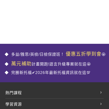
優惠五折學到會
多益/雅思/英檢/日檢保證班！
🤩
萬元補助
計畫開跑!語言升級專案就在這🤩
完勝新托福✔2026年最新托福資訊就在這💯
熱門課程
英文會話
學習資源