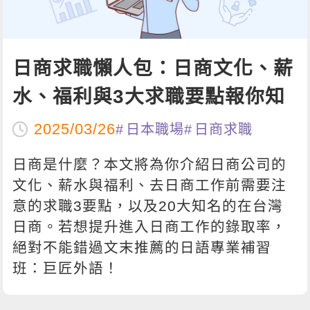
影音學英文
學員故事
IELTS 雅思課程
校園贊助
特色課程
自然發音
英文能力測驗
GEPT 全民英檢課程
學員讚出來
英文聽力養成
線上真人
主題課程
企業服務
日商求職懶人包：日商文化、薪
TOEFL 托福課程
開口溜英文
活動花絮
英語俱樂部
更多
水、福利與3大求職要點報你知
日語
Recruiting
旅遊英文
ECAM
韓語
一對一家教
2025/03/26
日本職場
日商求職
基礎字彙
Let's Talk
西班牙語
企業訓練
日商是什麼？本文將為你介紹日商公司的
情境閱讀
外語即時通
文化、薪水與福利、去日商工作前需要注
點讀筆教材
英文文法技巧
意的求職3要點，以及20大知名的在台灣
兒童美語
數位學習教材
日商。若想提升進入日商工作的錄取率，
英文寫作
絕對不能錯過文末推薦的日語專業補習
Cengage TED Talks
班：巨匠外語！
CNN聽力強化