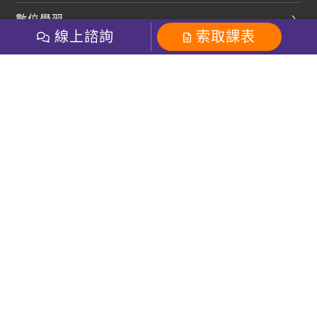
開口溜英文
英文部落格
數位學習
多益課程
開課查詢
線上諮詢
索取課表
巨匠美語數位學院
雅思課程
社群
學員專區
巨匠日語數位學院
全民英檢
就愛嗑英文吐司FB
Line 官方帳號
巨匠教育集團
粉絲團
Line官方
影音
Instagram
巨匠電腦數位學院
商用英文
就愛嗑英文吐司IG
巨匠教育集團
其他
英文有益思FB
巨匠線上真人
關於我們
OneのJapan粉絲團
巨匠東大日語
人才招募
巨匠美語YouTube
i World JR
Recruiting
OneのJapan YouTube
窩課360
講師專區
周一至周五09：00-18：00
巨匠電腦
免付費客服專線：0800-231-381
防詐騙提醒
巨匠電腦直播教學
巨匠美語版權所有
線上體驗專區
2026 Gjun information Co., Ltd.All Rights Reserved
常見問題FAQ
客服信箱