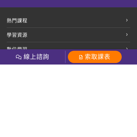
熱門課程
英文會話
學習資源
開口溜英文
英文部落格
數位學習
多益課程
開課查詢
線上諮詢
索取課表
巨匠美語數位學院
雅思課程
社群
學員專區
巨匠日語數位學院
全民英檢
就愛嗑英文吐司FB
Line 官方帳號
巨匠教育集團
粉絲團
Line官方
影音
Instagram
巨匠電腦數位學院
商用英文
就愛嗑英文吐司IG
巨匠教育集團
其他
英文有益思FB
巨匠線上真人
關於我們
OneのJapan粉絲團
巨匠東大日語
人才招募
巨匠美語YouTube
i World JR
Recruiting
OneのJapan YouTube
窩課360
講師專區
周一至周五09：00-18：00