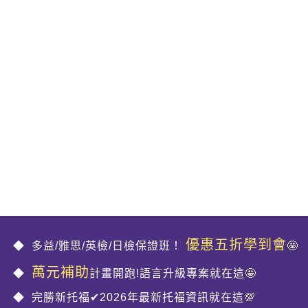
優惠五折學到會
多益/雅思/英檢/日檢保證班！
🤩
萬元補助
計畫開跑!語言升級專案就在這🤩
完勝新托福✔2026年最新托福資訊就在這💯