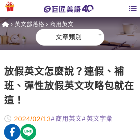
英文部落格
商用英文
學員專區
文章類別
課程總覽
日語課程總表
開課查詢
放假英文怎麼說？連假、補
英文課程總表
全國分校
班、彈性放假英文攻略包就在
英文會話
免費資源
這！
商用英文
英文部落格
師資團隊
2024/02/13
商用英文
英文字彙
英文檢定
多益秒學堂
學習分享
能力養成
TOEIC 多益課程