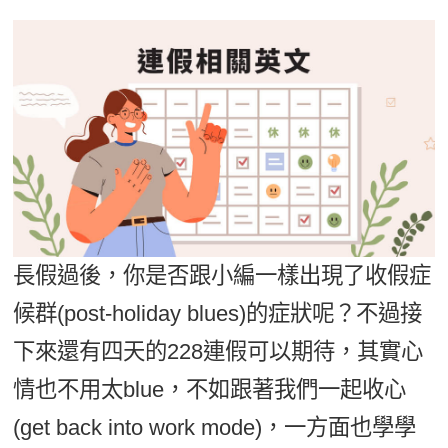
影音學英文
學員故事
IELTS 雅思課程
校園贊助
特色課程
自然發音
英文能力測驗
GEPT 全民英檢課程
學員讚出來
英文聽力養成
線上真人
主題課程
企業服務
TOEFL 托福課程
開口溜英文
活動花絮
英語俱樂部
更多
日語
Recruiting
旅遊英文
ECAM
韓語
一對一家教
基礎字彙
Let's Talk
西班牙語
企業訓練
情境閱讀
外語即時通
點讀筆教材
長假過後，你是否跟小編一樣出現了收假症
英文文法技巧
兒童美語
候群(post-holiday blues)的症狀呢？不過接
數位學習教材
英文寫作
下來還有四天的228連假可以期待，其實心
TED Talks
情也不用太blue，不如跟著我們一起收心
CNN聽力強化
(get back into work mode)，一方面也學學