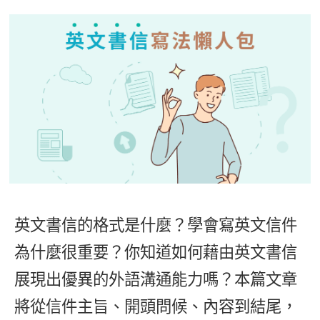
影音學英文
學員故事
IELTS 雅思課程
校園贊助
特色課程
自然發音
英文能力測驗
GEPT 全民英檢課程
學員讚出來
英文聽力養成
線上真人
主題課程
企業服務
TOEFL 托福課程
開口溜英文
活動花絮
英語俱樂部
更多
日語
Recruiting
旅遊英文
ECAM
韓語
一對一家教
基礎字彙
Let's Talk
西班牙語
企業訓練
情境閱讀
外語即時通
點讀筆教材
英文文法技巧
兒童美語
英文書信的格式是什麼？學會寫英文信件
數位學習教材
英文寫作
為什麼很重要？你知道如何藉由英文書信
Cengage TED Talks
展現出優異的外語溝通能力嗎？本篇文章
CNN聽力強化
將從信件主旨、開頭問候、內容到結尾，