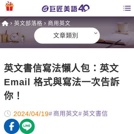
英文部落格
商用英文
學員專區
文章類別
課程總覽
日語課程總表
開課查詢
英文書信寫法懶人包：英文
英文課程總表
全國分校
Email 格式與寫法一次告訴
英文會話
免費資源
你！
商用英文
英文部落格
師資團隊
2024/04/19
商用英文
英文書信
英文檢定
多益秒學堂
學習分享
能力養成
TOEIC 多益課程