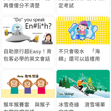
再傻傻分不清楚
定考試
自助旅行超Easy！背
不只會吸水 「海
包客必學的英文會話
綿」還可以這樣用
猴年猴賽雷 與猴子
冰雪奇緣 滑雪場單