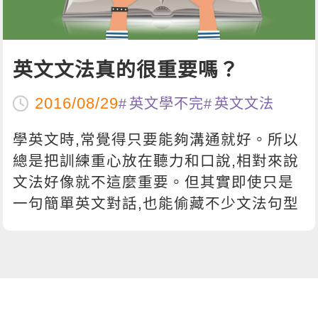
影音學英文
學員故事
IELTS 雅思課程
校園贊助
特色課程
自然發音
英文能力測驗
GEPT 全民英檢課程
學員讚出來
英文聽力養成
線上真人
主題課程
企業服務
英文文法真的很重要嗎？
TOEFL 托福課程
開口溜英文
活動花絮
英語俱樂部
更多
日語
2016/08/29
英文學不完
英文文法
Recruiting
旅遊英文
ECAM
韓語
一對一家教
學英文時,常覺得只要能夠溝通就好。所以
基礎字彙
Let's Talk
西班牙語
總是把訓練重心放在聽力和口說,相對來說
企業訓練
情境閱讀
文法好像就不這麼重要。但其實即使只是
外語即時通
點讀筆教材
一句簡單英文對話,也能偷藏不少文法句型
英文文法技巧
兒童美語
數位學習教材
英文寫作
Cengage TED Talks
CNN聽力強化