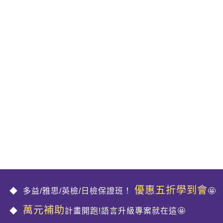
優惠五折學到會
多益/雅思/英檢/日檢保證班！
🤩
萬元補助
計畫開跑!語言升級專案就在這🤩