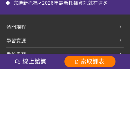
完勝新托福✔2026年最新托福資訊就在這💯
熱門課程
英文會話
學習資源
開口溜英文
英文部落格
數位學習
多益課程
開課查詢
線上諮詢
索取課表
巨匠美語數位學院
雅思課程
社群
學員專區
巨匠日語數位學院
全民英檢
就愛嗑英文吐司FB
Line 官方帳號
巨匠教育集團
粉絲團
Line官方
影音
Instagram
巨匠電腦數位學院
商用英文
就愛嗑英文吐司IG
巨匠教育集團
其他
英文有益思FB
巨匠線上真人
關於我們
OneのJapan粉絲團
巨匠東大日語
人才招募
巨匠美語YouTube
i World JR
Recruiting
OneのJapan YouTube