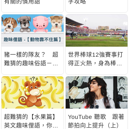
有關的慣用語
字攻略
豬一樣的隊友？ 超
世界棒球12強賽事打
難猜的趣味俗語－
得正火熱，身為棒球
2【靠不住篇】
迷不能錯過的6個英
文術語！
超難猜的【水果篇】
YouTube 聽歌 跟著
英文趣味俚語，你猜
節拍向上提升（上）