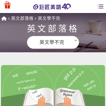
英文部落格
英文學不完
學員專區
英文部落格
課程總覽
英文學不完
日語課程總表
開課查詢
英文課程總表
全國分校
英文會話
免費資源
商用英文
英文部落格
師資團隊
英文檢定
多益秒學堂
學習分享
能力養成
TOEIC 多益課程