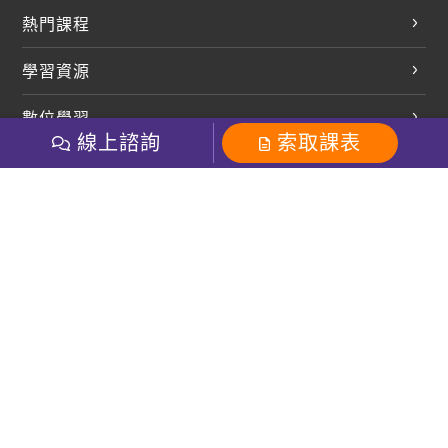
熱門課程
英文會話
學習資源
開口溜英文
英文部落格
數位學習
多益課程
開課查詢
線上諮詢
索取課表
巨匠美語數位學院
雅思課程
社群
學員專區
巨匠日語數位學院
全民英檢
就愛嗑英文吐司FB
Line 官方帳號
巨匠教育集團
粉絲團
Line官方
影音
Instagram
巨匠電腦數位學院
商用英文
就愛嗑英文吐司IG
巨匠教育集團
其他
英文有益思FB
巨匠線上真人
關於我們
OneのJapan粉絲團
巨匠東大日語
人才招募
巨匠美語YouTube
i World JR
Recruiting
OneのJapan YouTube
窩課360
講師專區
周一至周五09：00-18：00
巨匠電腦
免付費客服專線：0800-231-381
防詐騙提醒