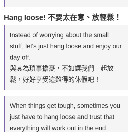
Hang loose! 不要太在意、放輕鬆！
Instead of worrying about the small
stuff, let's just hang loose and enjoy our
day off.
與其為瑣事擔憂，不如讓我們一起放
鬆，好好享受這難得的休假吧！
When things get tough, sometimes you
just have to hang loose and trust that
everything will work out in the end.