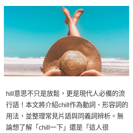
影音學英文
學員故事
IELTS 雅思課程
校園贊助
特色課程
自然發音
英文能力測驗
GEPT 全民英檢課程
學員讚出來
英文聽力養成
線上真人
主題課程
企業服務
TOEFL 托福課程
開口溜英文
活動花絮
英語俱樂部
更多
日語
Recruiting
旅遊英文
ECAM
韓語
一對一家教
基礎字彙
Let's Talk
西班牙語
企業訓練
情境閱讀
外語即時通
點讀筆教材
英文文法技巧
兒童美語
hill意思不只是放鬆，更是現代人必備的流
數位學習教材
英文寫作
行語！本文將介紹chill作為動詞、形容詞的
Cengage TED Talks
用法，並整理常見片語與同義詞辨析。無
CNN聽力強化
論想了解「chill一下」還是「這人很