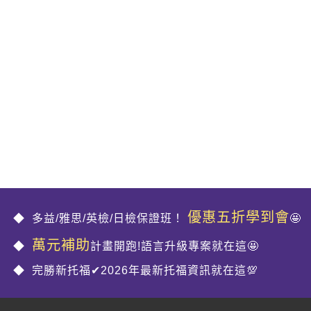
優惠五折學到會
多益/雅思/英檢/日檢保證班！
🤩
萬元補助
計畫開跑!語言升級專案就在這🤩
完勝新托福✔2026年最新托福資訊就在這💯