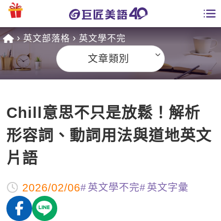
英文部落格
英文學不完
學員專區
文章類別
課程總覽
日語課程總表
開課查詢
Chill意思不只是放鬆！解析
英文課程總表
全國分校
形容詞、動詞用法與道地英文
英文會話
免費資源
片語
商用英文
英文部落格
師資團隊
2026/02/06
英文學不完
英文字彙
英文檢定
多益秒學堂
學習分享
能力養成
TOEIC 多益課程