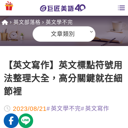
英文部落格
英文學不完
學員專區
文章類別
課程總覽
日語課程總表
開課查詢
【英文寫作】英文標點符號用
英文課程總表
全國分校
法整理大全，高分關鍵就在細
英文會話
免費資源
節裡
商用英文
英文部落格
師資團隊
2023/08/21
英文學不完
英文寫作
英文檢定
多益秒學堂
學習分享
能力養成
TOEIC 多益課程