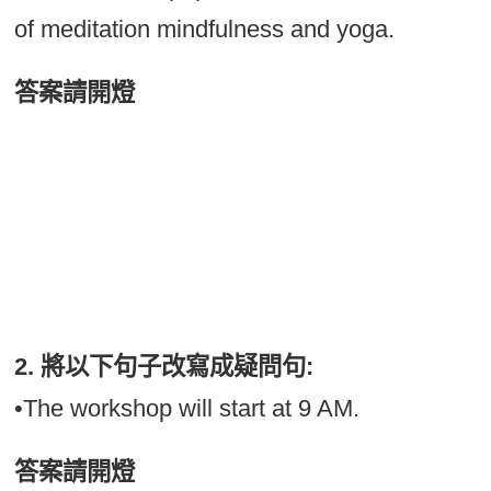
of meditation mindfulness and yoga.
答案請開燈
•She enjoys hiking, swimming, and cycling
in her free time.
•The research paper discusses the benefits
of meditation, mindfulness, and yoga.
2. 將以下句子改寫成疑問句:
•The workshop will start at 9 AM.
答案請開燈