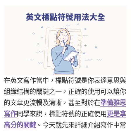
影音學英文
學員故事
IELTS 雅思課程
校園贊助
特色課程
自然發音
英文能力測驗
GEPT 全民英檢課程
學員讚出來
英文聽力養成
線上真人
主題課程
企業服務
TOEFL 托福課程
開口溜英文
活動花絮
英語俱樂部
更多
日語
Recruiting
旅遊英文
ECAM
韓語
一對一家教
基礎字彙
Let's Talk
西班牙語
企業訓練
情境閱讀
外語即時通
點讀筆教材
在英文寫作當中，標點符號是你表達意思與
英文文法技巧
兒童美語
組織結構的關鍵之一，正確的使用可以讓你
數位學習教材
英文寫作
的文章更流暢及清晰，甚至對於在
準備雅思
Cengage TED Talks
寫作
同學來說，標點符號的正確使用
更是拿
CNN聽力強化
高分的關鍵
。今天就先來詳細介紹寫作中常