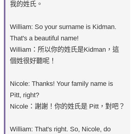
我的姓氏。
William: So your surname is Kidman.
That's a beautiful name!
William：所以你的姓氏是Kidman，這
個姓很好聽呢！
Nicole: Thanks! Your family name is
Pitt, right?
Nicole：謝謝！你的姓氏是 Pitt，對吧？
William: That's right. So, Nicole, do