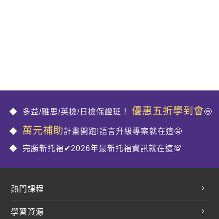
優惠五折學到會
多益/雅思/英檢/日檢保證班！
🤩
萬元補助
計畫開跑!語言升級專案就在這🤩
完勝新托福✔2026年最新托福資訊就在這💯
熱門課程
英文會話
學習資源