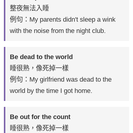
整夜無法入睡
例句：My parents didn't sleep a wink
with the noise from the night club.
Be dead to the world
睡很熟，像死掉一樣
例句：My girlfriend was dead to the
world by the time I got home.
Be out for the count
睡很熟，像死掉一樣