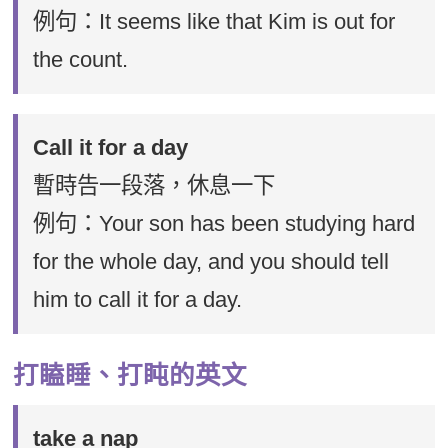
例句：It seems like that Kim is out for
the count.
Call it for a day
暫時告一段落，休息一下
例句：Your son has been studying hard
for the whole day, and you should tell
him to call it for a day.
打瞌睡、打盹的英文
take a nap