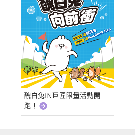
醜白兔IN巨匠限量活動開
跑！