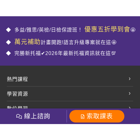
優惠五折學到會
多益/雅思/英檢/日檢保證班！
🤩
萬元補助
計畫開跑!語言升級專案就在這🤩
完勝新托福✔2026年最新托福資訊就在這💯
熱門課程
英文會話
學習資源
開口溜英文
英文部落格
數位學習
多益課程
開課查詢
線上諮詢
索取課表
巨匠美語數位學院
雅思課程
社群
學員專區
巨匠日語數位學院
全民英檢
就愛嗑英文吐司FB
Line 官方帳號
巨匠教育集團
粉絲團
Line官方
影音
Instagram