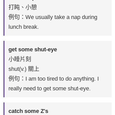
打盹、小憩
例句：We usually take a nap during
lunch break.
get some shut-eye
小睡片刻
shut(v.) 關上
例句：I am too tired to do anything. I
really need to get some shut-eye.
catch some Z's