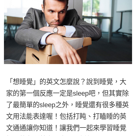
影音學英文
學員故事
IELTS 雅思課程
校園贊助
特色課程
自然發音
英文能力測驗
GEPT 全民英檢課程
學員讚出來
英文聽力養成
線上真人
主題課程
企業服務
TOEFL 托福課程
開口溜英文
活動花絮
英語俱樂部
更多
日語
Recruiting
旅遊英文
ECAM
韓語
一對一家教
基礎字彙
Let's Talk
西班牙語
企業訓練
情境閱讀
外語即時通
「想睡覺」的英文怎麼說？說到睡覺，大
點讀筆教材
英文文法技巧
家的第一個反應一定是sleep吧，但其實除
兒童美語
數位學習教材
英文寫作
了最簡單的sleep之外，睡覺還有很多種英
文用法能表達喔！包括打盹、打瞌睡的英
TED Talks
文通通讓你知道！讓我們一起來學習睡覺
CNN聽力強化