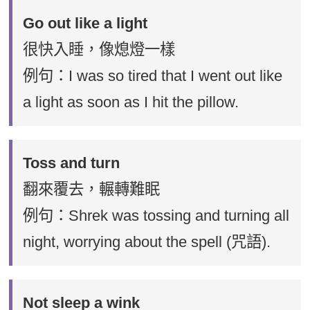
Go out like a light
很快入睡，像熄燈一樣
例句：I was so tired that I went out like
a light as soon as I hit the pillow.
Toss and turn
翻來覆去，輾轉難眠
例句：Shrek was tossing and turning all
night, worrying about the spell (咒語).
Not sleep a wink