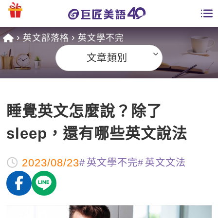
英文部落格
英文學不完
學員專區
文章類別
課程總覽
日語課程總表
開課查詢
睡覺英文怎麼說？除了
英文課程總表
全國分校
sleep，還有哪些英文說法
英文會話
免費資源
2023/08/23
英文學不完
英文文法
商用英文
英文部落格
師資團隊
英文檢定
多益秒學堂
學習分享
能力養成
TOEIC 多益課程