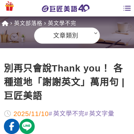
英文部落格
英文學不完
學員專區
文章類別
課程總覽
日語課程總表
開課查詢
別再只會說Thank you！ 各
英文課程總表
全國分校
種道地「謝謝英文」萬用句 |
英文會話
免費資源
巨匠美語
商用英文
英文部落格
師資團隊
2025/11/10
英文學不完
英文字彙
英文檢定
多益秒學堂
學習分享
能力養成
TOEIC 多益課程