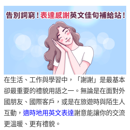
影音學英文
學員故事
IELTS 雅思課程
校園贊助
特色課程
自然發音
英文能力測驗
GEPT 全民英檢課程
學員讚出來
英文聽力養成
線上真人
主題課程
企業服務
TOEFL 托福課程
開口溜英文
活動花絮
英語俱樂部
更多
日語
Recruiting
旅遊英文
ECAM
韓語
一對一家教
基礎字彙
Let's Talk
西班牙語
企業訓練
情境閱讀
外語即時通
點讀筆教材
在生活、工作與學習中，「謝謝」是最基本
英文文法技巧
兒童美語
卻最重要的禮貌用語之一。無論是在面對外
數位學習教材
英文寫作
國朋友、國際客戶，或是在旅遊時與陌生人
Cengage TED Talks
互動，
適時地用英文表達
謝意能讓你的交流
CNN聽力強化
更溫暖、更有禮貌。