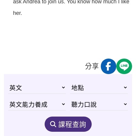
ask Andrea to join us. You know how much I like
her.
分享
課程查詢