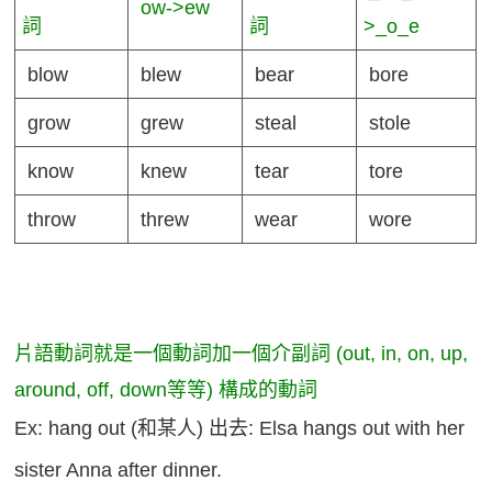
ow->ew
詞
詞
>_o_e
blow
blew
bear
bore
grow
grew
steal
stole
know
knew
tear
tore
throw
threw
wear
wore
片語動詞就是一個動詞加一個介副詞 (out, in, on, up,
around, off, down等等) 構成的動詞
Ex: hang out (和某人) 出去: Elsa hangs out with her
sister Anna after dinner.