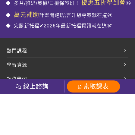
優惠五折學到會
多益/雅思/英檢/日檢保證班！
🤩
萬元補助
計畫開跑!語言升級專案就在這🤩
完勝新托福✔2026年最新托福資訊就在這💯
熱門課程
英文會話
學習資源
開口溜英文
英文部落格
數位學習
多益課程
開課查詢
線上諮詢
索取課表
巨匠美語數位學院
雅思課程
社群
學員專區
巨匠日語數位學院
全民英檢
就愛嗑英文吐司FB
Line 官方帳號
巨匠教育集團
粉絲團
Line官方
影音
Instagram
巨匠電腦數位學院
商用英文
就愛嗑英文吐司IG
巨匠教育集團
其他
英文有益思FB
巨匠線上真人
關於我們
OneのJapan粉絲團