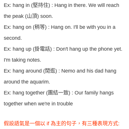
Ex: hang in (堅持住) : Hang in there. We will reach
the peak (山頂) soon.
Ex: hang on (稍等) : Hang on. I'll be with you in a
second.
Ex: hang up (掛電話) : Don't hang up the phone yet.
I'm taking notes.
Ex: hang around (閒逛) : Nemo and his dad hang
around the aquarim.
Ex: hang together (團結一致) : Our family hangs
together when we're in trouble
假設語氣是一個以 if 為主的句子，有三種表現方式: