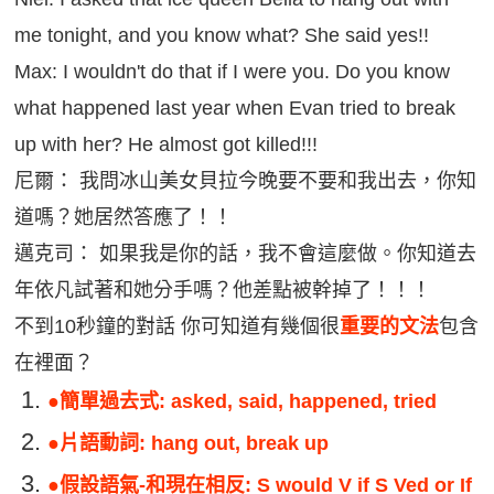
新聞英文
me tonight, and you know what? She said yes!!
Max: I wouldn't do that if I were you. Do you know
what happened last year when Evan tried to break
up with her? He almost got killed!!!
尼爾： 我問冰山美女貝拉今晚要不要和我出去，你知
道嗎？她居然答應了！！
邁克司： 如果我是你的話，我不會這麼做。你知道去
年依凡試著和她分手嗎？他差點被幹掉了！！！
不到10秒鐘的對話 你可知道有幾個很
重要的文法
包含
在裡面？
●
簡單過去式: asked, said, happened, tried
●
片語動詞: hang out, break up
●
假設語氣-和現在相反: S would V if S Ved or If