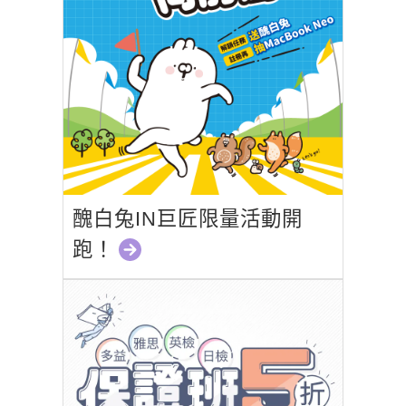
醜白兔IN巨匠限量活動開
跑！