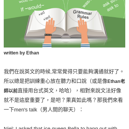
影音學英文
學員故事
IELTS 雅思課程
校園贊助
特色課程
自然發音
英文能力測驗
GEPT 全民英檢課程
學員讚出來
英文聽力養成
線上真人
主題課程
企業服務
TOEFL 托福課程
開口溜英文
活動花絮
英語俱樂部
更多
日語
Recruiting
旅遊英文
ECAM
韓語
一對一家教
written by Ethan
基礎字彙
Let's Talk
西班牙語
企業訓練
我們在說英文的時候,常常覺得只要能夠溝通就好了。
情境閱讀
外語即時通
點讀筆教材
所以總是把訓練重心放在聽力和口說（或是像
Ethan老
英文文法技巧
兒童美語
數位學習教材
直接用台式英文，哈哈），相對來說文法好像
師以前
英文寫作
就不是這麼重要了，是吧？果真如此嗎？那我們來看
一下men's talk（男人間的聊天）：
Cengage TED Talks
CNN聽力強化
Niel: I asked that ice queen Bella to hang out with