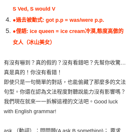
S Ved, S would V
●
過去被動式: got p.p = was/were p.p.
●
俚語: ice queen = ice cream冷漠,態度高傲的
女人（冰山美女）
有沒有嚇到？真的假的？沒有看錯吧？先幫你收驚…
真是真的！你沒有看錯！
即使只是一句簡單的對話，也能偷藏了那麼多的文法
句型。你還在認為文法程度對聽說能力沒有影響嗎？
我們現在就來一一拆解這裡的文法吧。Good luck
with English grammar!
ask （動詞）：問問題(A ask B something)； 要求