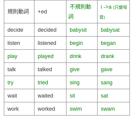
不規則動
i ->a
(只變母
規則動詞
+ed
詞
音)
decide
decided
babysit
babysat
listen
listened
begin
began
play
played
drink
drank
talk
talked
give
gave
try
tried
sing
sang
wait
waited
sit
sat
work
worked
swim
swam