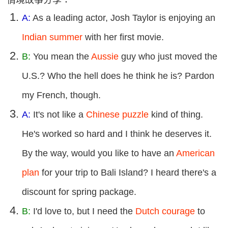
A:
As a leading actor, Josh Taylor is enjoying an
Indian summer
with her first movie.
B:
You mean the
Aussie
guy who just moved the
U.S.? Who the hell does he think he is? Pardon
my French, though.
A:
It's not like a
Chinese puzzle
kind of thing.
He's worked so hard and I think he deserves it.
By the way, would you like to have an
American
plan
for your trip to Bali Island? I heard there's a
discount for spring package.
B:
I'd love to, but I need the
Dutch courage
to