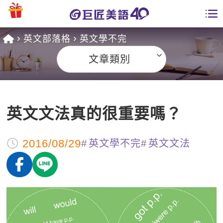
英文部落格
英文學不完
學員專區
文章類別
課程總覽
日語課程總表
開課查詢
英文文法真的很重要嗎？
英文課程總表
全國分校
2016/08/29
英文會話
英文學不完
英文文法
免費資源
商用英文
英文部落格
師資團隊
英文檢定
多益秒學堂
學習分享
能力養成
TOEIC 多益課程