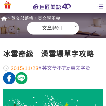
英文部落格
英文學不完
學員專區
文章類別
課程總覽
日語課程總表
開課查詢
冰雪奇緣 滑雪場單字攻略
英文課程總表
全國分校
2015/11/23
英文會話
英文學不完
英文字彙
免費資源
商用英文
英文部落格
師資團隊
英文檢定
多益秒學堂
學習分享
能力養成
TOEIC 多益課程