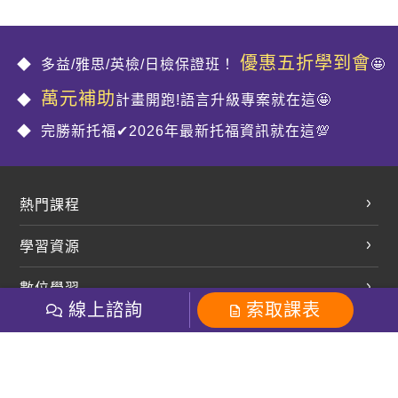
優惠五折學到會
多益/雅思/英檢/日檢保證班！
🤩
萬元補助
計畫開跑!語言升級專案就在這🤩
完勝新托福✔2026年最新托福資訊就在這💯
熱門課程
英文會話
學習資源
開口溜英文
英文部落格
數位學習
多益課程
開課查詢
線上諮詢
索取課表
巨匠美語數位學院
雅思課程
社群
學員專區
巨匠日語數位學院
全民英檢
就愛嗑英文吐司FB
Line 官方帳號
巨匠教育集團
粉絲團
Line官方
影音
Instagram
巨匠電腦數位學院
商用英文
就愛嗑英文吐司IG