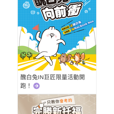
醜白兔IN巨匠限量活動開
跑！