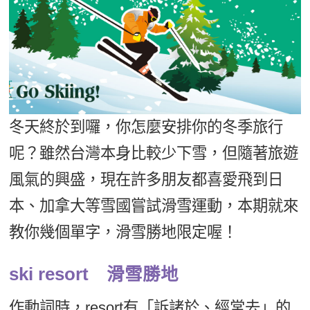
影音學英文
學員故事
IELTS 雅思課程
校園贊助
特色課程
自然發音
英文能力測驗
GEPT 全民英檢課程
學員讚出來
英文聽力養成
線上真人
主題課程
企業服務
TOEFL 托福課程
開口溜英文
活動花絮
英語俱樂部
更多
日語
Recruiting
旅遊英文
ECAM
韓語
冬天終於到囉，你怎麼安排你的冬季旅行
一對一家教
基礎字彙
Let's Talk
呢？雖然台灣本身比較少下雪，但隨著旅遊
西班牙語
企業訓練
情境閱讀
風氣的興盛，現在許多朋友都喜愛飛到日
外語即時通
點讀筆教材
本、加拿大等雪國嘗試滑雪運動，本期就來
英文文法技巧
兒童美語
數位學習教材
教你幾個單字，滑雪勝地限定喔！
英文寫作
Cengage TED Talks
ski resort 滑雪勝地
CNN聽力強化
作動詞時，resort有「訴諸於、經常去」的