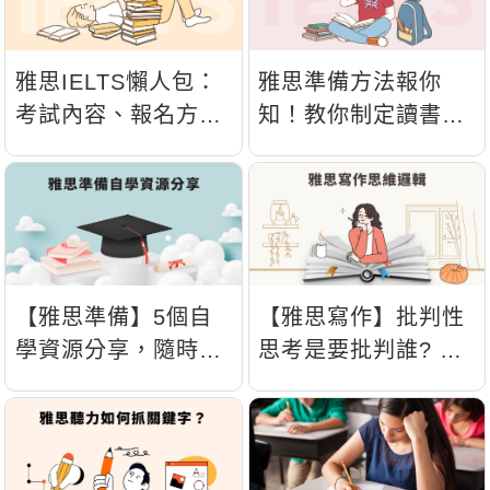
雅思IELTS懶人包：
雅思準備方法報你
考試內容、報名方
知！教你制定讀書計
式、費用一次告訴
畫，再分享聽說讀寫
你！
練習技巧
【雅思準備】5個自
【雅思寫作】批判性
學資源分享，隨時隨
思考是要批判誰? 3
地備戰雅思!
個步驟快速訓練思維
邏輯!