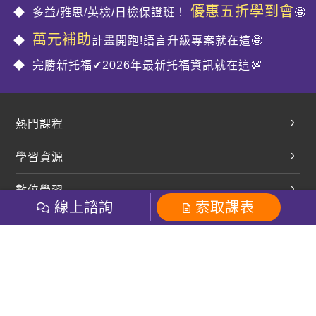
優惠五折學到會
多益/雅思/英檢/日檢保證班！
🤩
萬元補助
計畫開跑!語言升級專案就在這🤩
完勝新托福✔2026年最新托福資訊就在這💯
熱門課程
英文會話
學習資源
開口溜英文
英文部落格
數位學習
多益課程
開課查詢
線上諮詢
索取課表
巨匠美語數位學院
雅思課程
社群
學員專區
巨匠日語數位學院
全民英檢
就愛嗑英文吐司FB
Line 官方帳號
巨匠教育集團
粉絲團
Line官方
影音
Instagram
巨匠電腦數位學院
商用英文
就愛嗑英文吐司IG
巨匠教育集團
其他
英文有益思FB
巨匠線上真人
關於我們