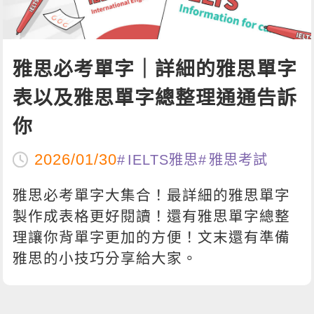
影音學英文
學員故事
IELTS 雅思課程
校園贊助
特色課程
自然發音
英文能力測驗
GEPT 全民英檢課程
學員讚出來
英文聽力養成
線上真人
主題課程
企業服務
雅思必考單字｜詳細的雅思單字
TOEFL 托福課程
開口溜英文
活動花絮
英語俱樂部
更多
表以及雅思單字總整理通通告訴
日語
Recruiting
旅遊英文
ECAM
你
韓語
一對一家教
基礎字彙
Let's Talk
西班牙語
2026/01/30
IELTS雅思
雅思考試
企業訓練
情境閱讀
外語即時通
點讀筆教材
雅思必考單字大集合！最詳細的雅思單字
英文文法技巧
兒童美語
製作成表格更好閱讀！還有雅思單字總整
數位學習教材
理讓你背單字更加的方便！文末還有準備
英文寫作
雅思的小技巧分享給大家。
Cengage TED Talks
CNN聽力強化