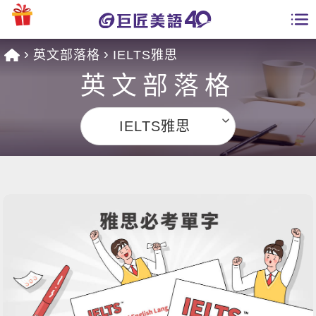
英文部落格
IELTS雅思
學員專區
英文部落格
課程總覽
IELTS雅思
日語課程總表
開課查詢
英文課程總表
全國分校
英文會話
免費資源
商用英文
英文部落格
師資團隊
英文檢定
多益秒學堂
學習分享
能力養成
TOEIC 多益課程