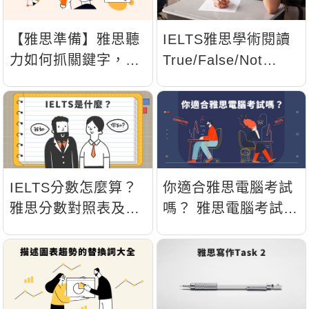
【雅思準備】雅思聽
IELTS雅思學術閱讀
力如何抓關鍵字，34
True/False/Not
個易錯單字整理
Given與Yes/No/Not
Given解題技巧
IELTS分數怎麼算？
你適合雅思電腦考試
雅思分數對照表及題
嗎？ 雅思電腦考試優
數對應分數一覽
缺點一次告訴你。