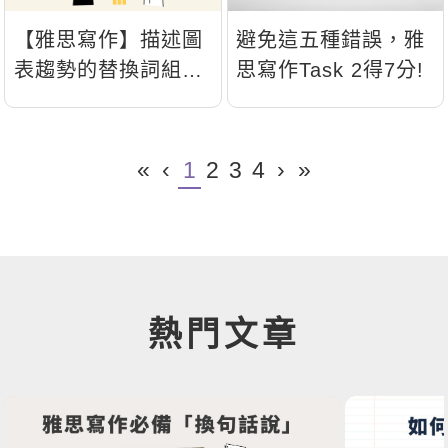
【雅思寫作】描述圖
避免這五種錯誤，雅
表趨勢的替換詞組，
思寫作Task 2得7分!
task 1寫作不詞窮
«
‹
1
2
3
4
›
»
熱門文章