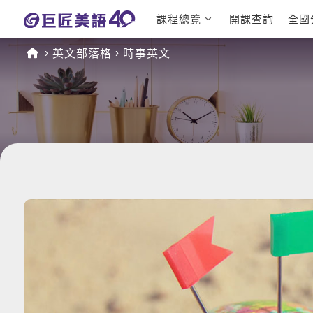
課程總覽
開課查詢
全國
日語課程總
英文檢定
英文部落格
時事英文
表
TOEIC 
英文課程總
IELTS 
表
GEPT 
英文會話
程
商用英文
TOEFL 