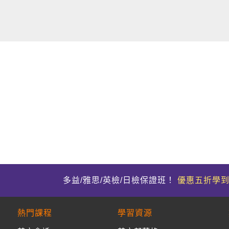
用詞！
多益/雅思/英檢/日檢保證班！
優惠五折學
熱門課程
學習資源