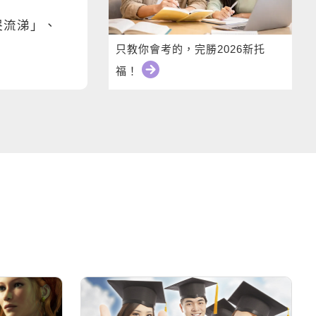
哭流涕」、
只教你會考的，完勝2026新托
福！