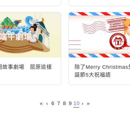
gence
間故事劇場 屈原這樣
除了Merry Christm
誕節5大祝福語
«
‹
6
7
8
9
10
›
»