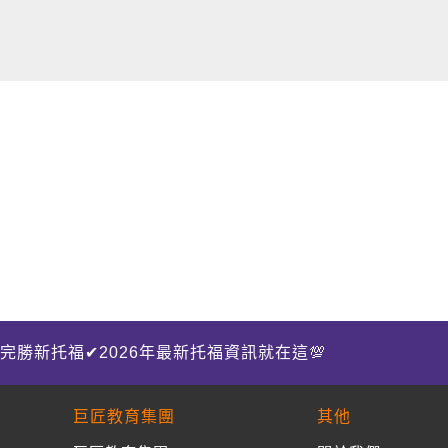
完勝新托福✔2026年最新托福資訊就在這💯
巨匠教育集團
其他