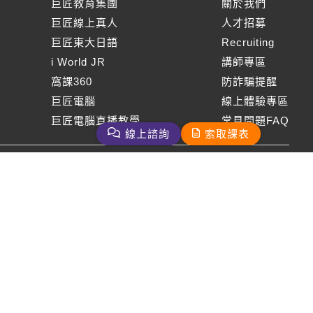
巨匠教育集團
關於我們
巨匠線上真人
人才招募
巨匠東大日語
Recruiting
i World JR
講師專區
窩課360
防詐騙提醒
巨匠電腦
線上體驗專區
巨匠電腦直播教學
常見問題FAQ
線上諮詢
索取課表
周一至周五09：00-18：00
免付費客服專線：0800-231-381
巨匠美語版權所有
2026 Gjun information Co., Ltd.All Rights Reserved
客服信箱