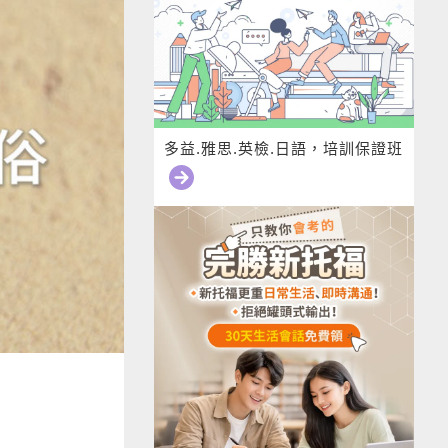
多益.雅思.英檢.日語，培訓保證班