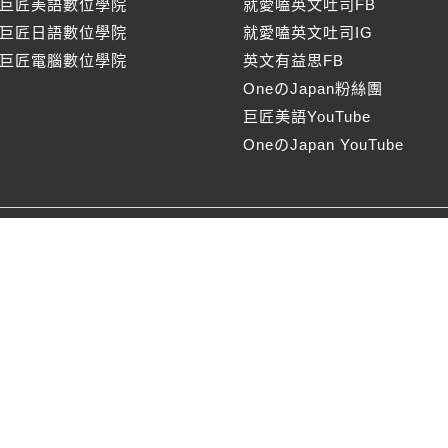
巨匠美語數位學院
就愛嗑英文吐司FB
巨匠日語數位學院
就愛嗑英文吐司IG
巨匠電腦數位學院
英文有益思FB
OneのJapan粉絲團
巨匠美語YouTube
OneのJapan YouTube