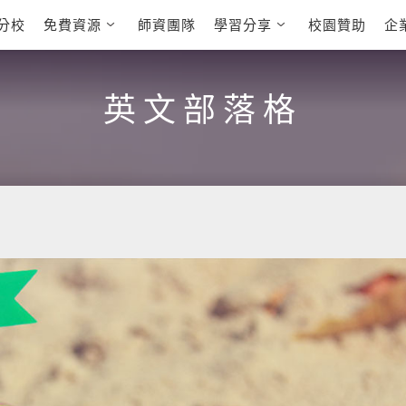
分校
免費資源
師資團隊
學習分享
校園贊助
企
英文部落格
多益秒學堂
學員故事
影音學英文
學員讚出來
英文能力
能力養成
多益課程
自然發音
英文聽力養成
英文部落格
雅思課程
開口溜英文
旅遊英文
全民英檢課
基礎字彙
情境閱讀
英文文法技巧
英文寫作
托福課程
Cengage TED
CNN聽力強化
Talks
新聞英文