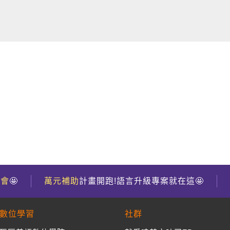
到會
🤩
萬元補助
計畫開跑!語言升級專案就在這🤩
數位學習
社群