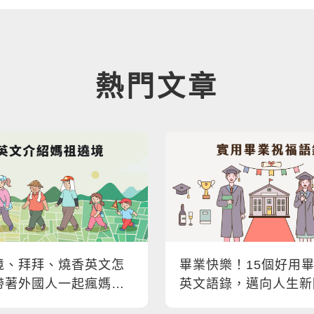
熱門文章
境、拜拜、燒香英文怎
畢業快樂！15個好用
帶著外國人一起瘋媽
英文語錄，邁向人生新