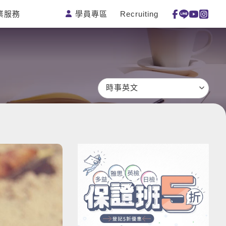
學員專區
Recruiting
業服務
測驗
活動花絮
特色課程
線上真人
更多
主題課程
日語
一對一家教
英語俱樂
韓語
企業訓練
部
西班牙語
點讀筆教材
時事英文
ECAM
外語即時
數位學習教
Let's Talk
通
材
兒童美語