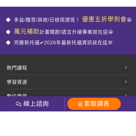
優惠五折學到會
多益/雅思/英檢/日檢保證班！
🤩
萬元補助
計畫開跑!語言升級專案就在這🤩
完勝新托福✔2026年最新托福資訊就在這💯
熱門課程
英文會話
學習資源
開口溜英文
英文部落格
數位學習
多益課程
開課查詢
線上諮詢
索取課表
巨匠美語數位學院
雅思課程
社群
學員專區
巨匠日語數位學院
全民英檢
就愛嗑英文吐司FB
Line 官方帳號
巨匠教育集團
粉絲團
Line官方
影音
Instagram
巨匠電腦數位學院
商用英文
就愛嗑英文吐司IG
巨匠教育集團