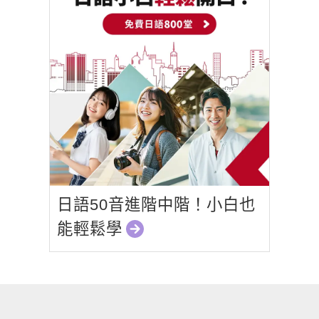
日語50音進階中階！小白也
能輕鬆學