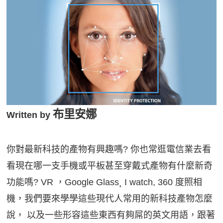
影音學英文
學員故事
IELTS 雅思課程
校園贊助
特色課程
自然發音
英文能力測驗
GEPT 全民英檢課程
學員讚出來
英文聽力養成
線上真人
主題課程
企業服務
TOEFL 托福課程
開口溜英文
活動花絮
英語俱樂部
更多
日語
Recruiting
旅遊英文
ECAM
韓語
一對一家教
基礎字彙
Let's Talk
西班牙語
布里安娜
企業訓練
Written by
情境閱讀
外語即時通
點讀筆教材
英文文法技巧
你對最新科技的產物有興趣嗎? 你也常逛電信業去看
兒童美語
數位學習教材
看現在哪一支手機或平板甚至穿戴式產物有什麼新奇
英文寫作
功能嗎? VR ，Google Glass¸ I watch, 360 度照相
Cengage TED Talks
機，我們要來學學這些現代人常用的新科技產物怎麼
CNN聽力強化
說， 以及一些形容這些東西有夠屌的英文用語，跟著