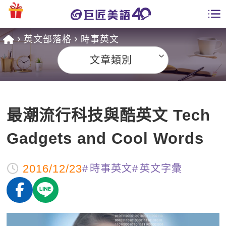
英文部落格
時事英文
學員專區
文章類別
課程總覽
日語課程總表
開課查詢
最潮流行科技與酷英文 Tech
英文課程總表
全國分校
Gadgets and Cool Words
英文會話
免費資源
2016/12/23
時事英文
英文字彙
商用英文
英文部落格
師資團隊
英文檢定
多益秒學堂
學習分享
能力養成
TOEIC 多益課程