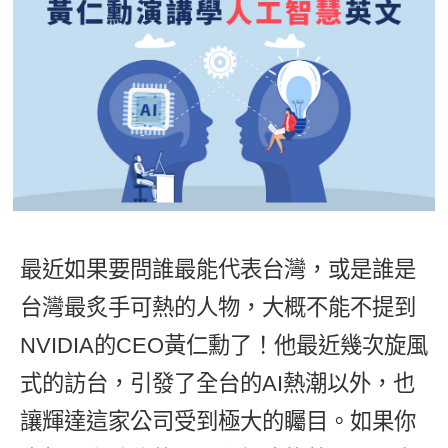
影音學英文
學員故事
IELTS 雅思課程
校園贊助
特色課程
自然發音
英文能力測驗
GEPT 全民英檢課程
學員讚出來
英文聽力養成
線上真人
主題課程
企業服務
TOEFL 托福課程
開口溜英文
活動花絮
英語俱樂部
更多
日語
Recruiting
旅遊英文
ECAM
韓語
一對一家教
基礎字彙
Let's Talk
西班牙語
企業訓練
情境閱讀
外語即時通
最近如果要問誰最能代表台灣，或是誰是
點讀筆教材
英文文法技巧
台灣最炙手可熱的人物，大概不能不提到
兒童美語
數位學習教材
英文寫作
NVIDIA的CEO黃仁勳了！他最近幾次旋風
式的訪台，引發了全台的AI熱潮以外，也
TED Talks
讓輝達這家公司受到極大的矚目。如果你
CNN聽力強化