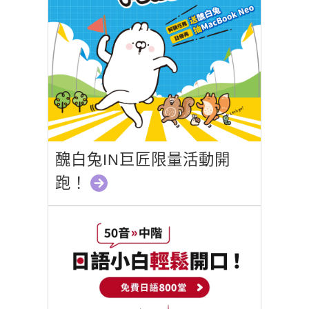
醜白兔IN巨匠限量活動開
跑！