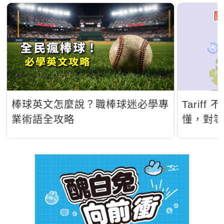
棒球英文怎麼說？職棒球迷必學專
Tarif
業術語全攻略
懂，對
煞