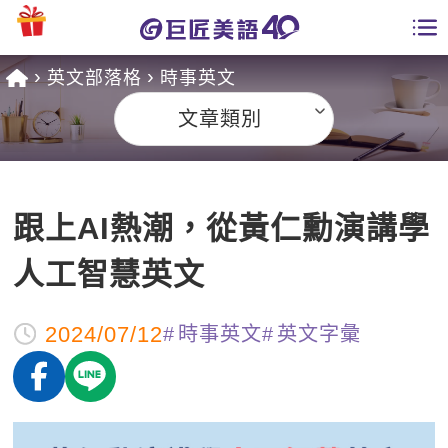
英文部落格
時事英文
學員專區
文章類別
課程總覽
日語課程總表
開課查詢
跟上AI熱潮，從黃仁勳演講學
英文課程總表
全國分校
人工智慧英文
英文會話
免費資源
2024/07/12
時事英文
英文字彙
商用英文
英文部落格
師資團隊
英文檢定
多益秒學堂
學習分享
能力養成
TOEIC 多益課程