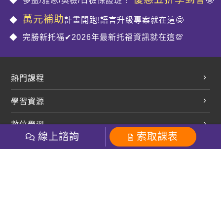
多益/雅思/英檢/日檢保證班！
🤩
萬元補助
計畫開跑!語言升級專案就在這🤩
完勝新托福✔2026年最新托福資訊就在這💯
熱門課程
英文會話
學習資源
開口溜英文
英文部落格
數位學習
多益課程
開課查詢
線上諮詢
索取課表
巨匠美語數位學院
雅思課程
社群
學員專區
巨匠日語數位學院
全民英檢
就愛嗑英文吐司FB
Line 官方帳號
巨匠教育集團
粉絲團
Line官方
影音
Instagram
巨匠電腦數位學院
商用英文
就愛嗑英文吐司IG
巨匠教育集團
其他
英文有益思FB
巨匠線上真人
關於我們
OneのJapan粉絲團