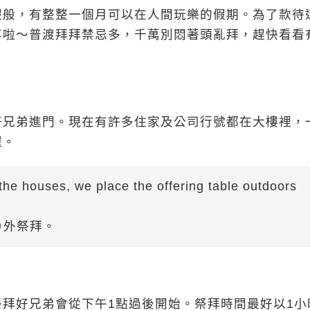
假般，有整整一個月可以在人間玩樂的假期。為了款待
事啦～普渡拜拜禁忌多，千萬別悶著頭亂拜，趕快看看
好兄弟進門。現在有許多住家及公司行號都在大樓裡，
喔。
 the houses, we place the offering table outdoors
戶外祭拜。
拜好兄弟會從下午1點過後開始。祭拜時間最好以1小