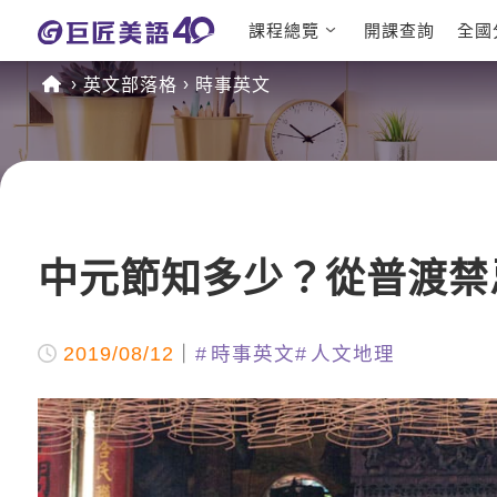
課程總覽
開課查詢
全國
日語課程總
英文檢定
英文部落格
時事英文
表
TOEIC 
英文課程總
IELTS 
表
GEPT 
英文會話
程
商用英文
TOEFL 
中元節知多少？從普渡禁
2019/08/12
時事英文
人文地理