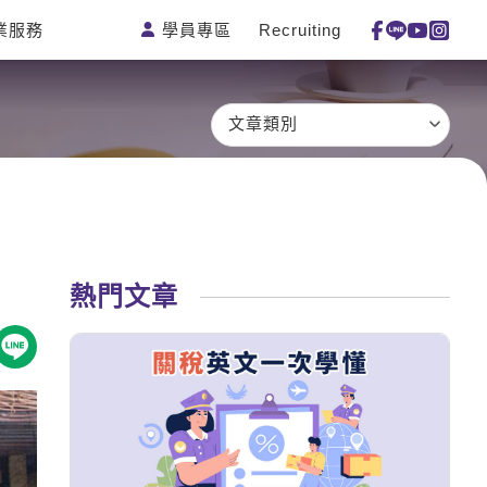
學員專區
Recruiting
業服務
測驗
活動花絮
特色課程
線上真人
更多
主題課程
日語
一對一家教
文章類別
英語俱樂
韓語
企業訓練
部
西班牙語
點讀筆教材
ECAM
外語即時
數位學習教
Let's Talk
通
材
兒童美語
熱門文章