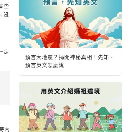
這些
有没
一定
預言大地震？揭開神秘真相！先知、
預言英文怎麼說
時內