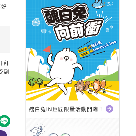
導好
拜拜
受到
醜白兔IN巨匠限量活動開跑！