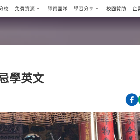
分校
免費資源
師資團隊
學習分享
校園贊助
企
英文部落格
多益秒學堂
學員故事
影音學英文
學員讚出來
英文能力
能力養成
多益課程
自然發音
英文聽力養成
雅思課程
開口溜英文
旅遊英文
全民英檢課
基礎字彙
情境閱讀
英文文法技巧
英文寫作
托福課程
忌學英文
Cengage TED
CNN聽力強化
Talks
新聞英文