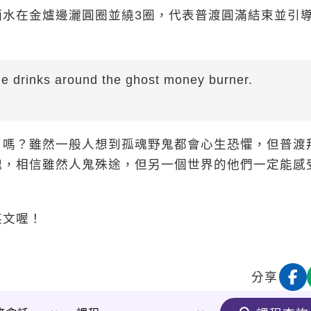
水在金爐邊灑圓圈並繞3圈，代表普渡圓滿結束並引
he drinks around the ghost money burner.
。
了嗎？雖然一般人想到孤魂野鬼都會心生恐懼，但普渡
魂，相信雖然人鬼殊途，但另一個世界的他們一定能感
英文喔！
分享