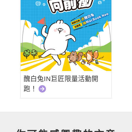
醜白兔IN巨匠限量活動開
跑！