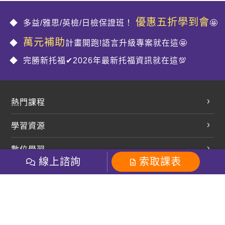
優惠五折學到會
多益/雅思/英檢/日檢保證班！
🤩
萬元補助
計畫開跑!語言升級專案就在這🤩
完勝新托福✔2026年最新托福資訊就在這💯
熱門課程
英文會話
學習資源
開口溜英文
英文部落格
數位學習
多益課程
開課查詢
線上諮詢
索取課表
巨匠美語數位學院
雅思課程
社群
學員專區
巨匠日語數位學院
全民英檢
就愛嗑英文吐司FB
Line 官方帳號
巨匠教育集團
粉絲團
Line官方
影音
Instagram
巨匠電腦數位學院
商用英文
就愛嗑英文吐司IG
巨匠教育集團
其他
英文有益思FB