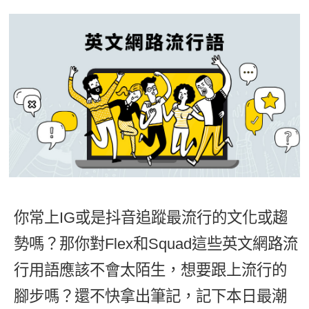
影音學英文
學員故事
IELTS 雅思課程
校園贊助
特色課程
自然發音
英文能力測驗
GEPT 全民英檢課程
學員讚出來
英文聽力養成
線上真人
主題課程
企業服務
TOEFL 托福課程
開口溜英文
活動花絮
英語俱樂部
更多
日語
Recruiting
旅遊英文
ECAM
韓語
一對一家教
基礎字彙
Let's Talk
西班牙語
企業訓練
情境閱讀
外語即時通
點讀筆教材
英文文法技巧
兒童美語
你常上IG或是抖音追蹤最流行的文化或趨
數位學習教材
英文寫作
勢嗎？那你對Flex和Squad這些英文網路流
TED Talks
行用語應該不會太陌生，想要跟上流行的
CNN聽力強化
腳步嗎？還不快拿出筆記，記下本日最潮