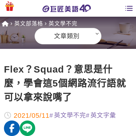
英文部落格
英文學不完
學員專區
文章類別
課程總覽
日語課程總表
開課查詢
Flex？Squad？意思是什
英文課程總表
全國分校
麼，學會這5個網路流行語就
英文會話
免費資源
可以拿來說嘴了
商用英文
英文部落格
師資團隊
2021/05/11
英文學不完
英文字彙
英文檢定
多益秒學堂
學習分享
能力養成
TOEIC 多益課程