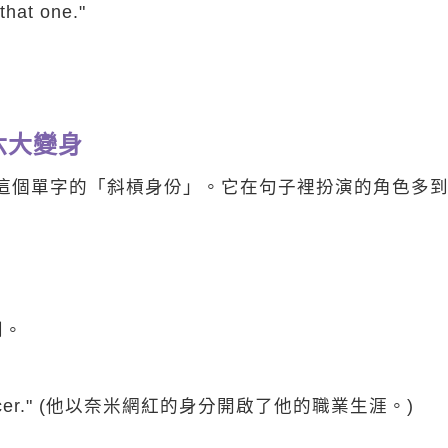
that one."
六大變身
" 這個單字的「斜槓身份」。它在句子裡扮演的角色多
到。
luencer." (他以奈米網紅的身分開啟了他的職業生涯。)