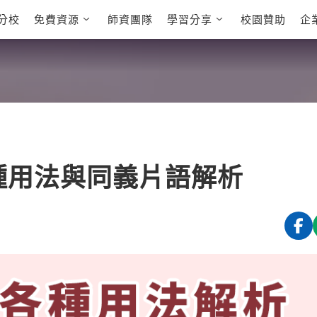
分校
免費資源
師資團隊
學習分享
校園贊助
企
英文部落格
多益秒學堂
學員故事
影音學英文
學員讚出來
英文能力
能力養成
多益課程
自然發音
英文聽力養成
雅思課程
開口溜英文
旅遊英文
全民英檢課
基礎字彙
情境閱讀
英文文法技巧
英文寫作
托福課程
？各種用法與同義片語解析
Cengage TED
CNN聽力強化
Talks
新聞英文