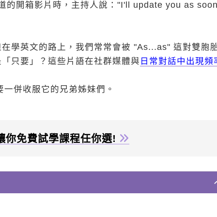
 頻道的開箱影片時，主持人說："I'll update you as soon
英文的路上，我們常常會被 "As...as" 這對雙胞
是「只要」？這些片語在社群媒體與
日常對話中出現頻
，還要一併收服它的兄弟姊妹們。
讓你免費試學課程任你選!