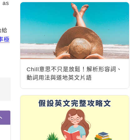
 as
胎給
率極
Chill意思不只是放鬆！解析形容詞、
動詞用法與道地英文片語