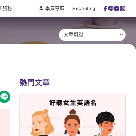
學員專區
Recruiting
業服務
測驗
活動花絮
特色課程
線上真人
更多
主題課程
日語
一對一家教
文章類別
英語俱樂
韓語
企業訓練
部
西班牙語
點讀筆教材
ECAM
外語即時
數位學習教
Let's Talk
通
材
兒童美語
熱門文章