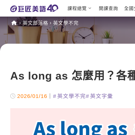
課程總覽
開課查詢
全國
日語課程總
英文檢定
英文部落格
英文學不完
表
TOEIC 
英文課程總
IELTS 
表
GEPT 
英文會話
程
商用英文
TOEFL 
As long as 怎麼用
2026/01/16
英文學不完
英文字彙