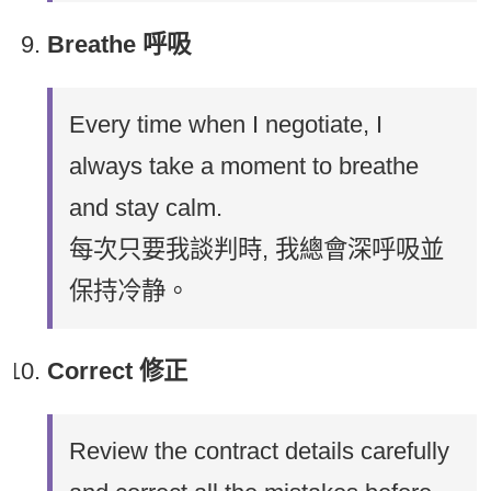
Breathe 呼吸
Every time when I negotiate, I
always take a moment to breathe
and stay calm.
每次只要我談判時, 我總會深呼吸並
保持冷静。
Correct 修正
Review the contract details carefully