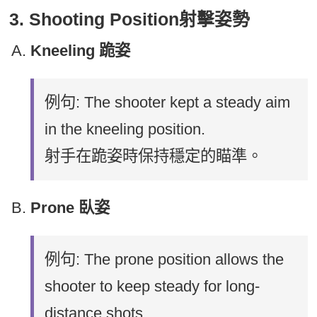
3. Shooting Position射擊姿勢
Kneeling 跪姿
例句: The shooter kept a steady aim
in the kneeling position.
射手在跪姿時保持穩定的瞄準。
Prone 臥姿
例句: The prone position allows the
shooter to keep steady for long-
distance shots.