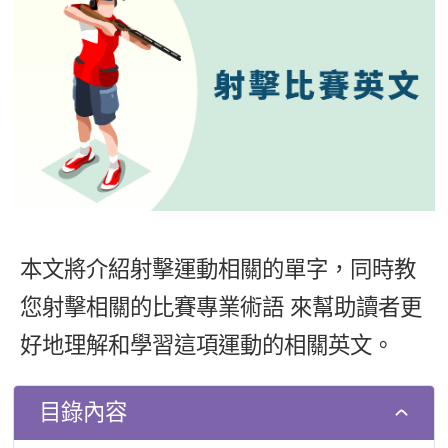
影音學英文
學員故事
IELTS 雅思課程
校園贊助
特色課程
自然發音
英文能力測驗
GEPT 全民英檢課程
學員讚出來
英文聽力養成
線上真人
主題課程
企業服務
TOEFL 托福課程
開口溜英文
活動花絮
英語俱樂部
更多
日語
Recruiting
旅遊英文
ECAM
韓語
一對一家教
基礎字彙
Let's Talk
西班牙語
企業訓練
情境閱讀
外語即時通
本文將介紹射擊運動相關的單字，同時教
點讀筆教材
英文文法技巧
您射擊相關的比賽專業術語 來幫助讀者更
兒童美語
數位學習教材
英文寫作
好地理解和學習這項運動的相關英文。
TED Talks
目錄內容
CNN聽力強化