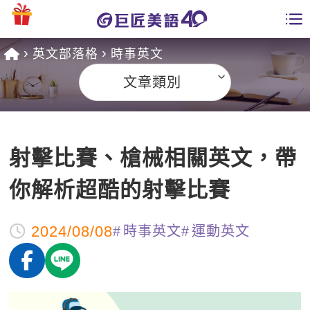
英文部落格
時事英文
學員專區
文章類別
課程總覽
日語課程總表
開課查詢
射擊比賽、槍械相關英文，帶
英文課程總表
全國分校
你解析超酷的射擊比賽
英文會話
免費資源
2024/08/08
時事英文
運動英文
商用英文
英文部落格
師資團隊
英文檢定
多益秒學堂
學習分享
能力養成
TOEIC 多益課程