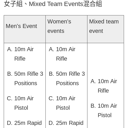
女子組、Mixed Team Events混合組
Women's
Mixed team
Men's Event
events
event
10m Air
10m Air
Rifle
Rifle
50m Rifle 3
50m Rifle 3
10m Air
Positions
Positions
Rifle
10m Air
10m Air
10m Air
Pistol
Pistol
Pistol
25m Rapid
25m Rapid