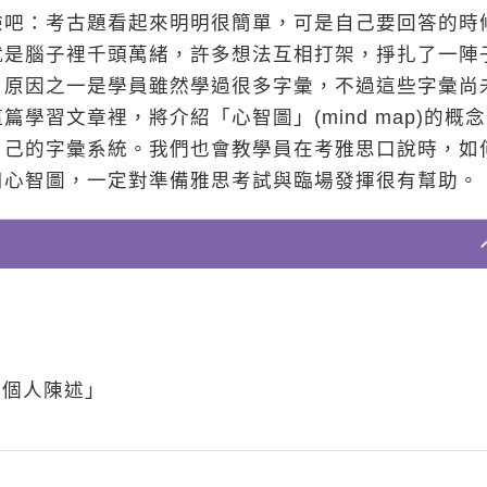
驗吧：考古題看起來明明很簡單，可是自己要回答的時
就是腦子裡千頭萬緒，許多想法互相打架，掙扎了一陣
，原因之一是學員雖然學過很多字彙，不過這些字彙尚
習文章裡，將介紹「心智圖」(mind map)的概
自己的字彙系統。我們也會教學員在考雅思口說時，如
用心智圖，一定對準備雅思考試與臨場發揮很有幫助。
「個人陳述」