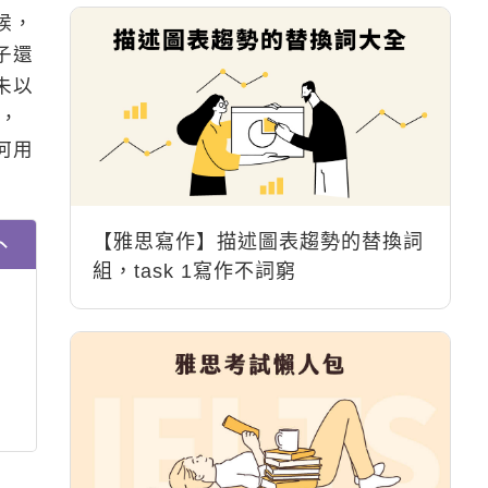
候，
子還
未以
念，
何用
【雅思寫作】描述圖表趨勢的替換詞
組，task 1寫作不詞窮