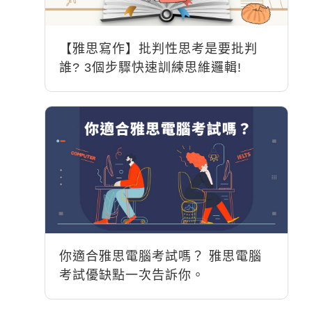
【雅思寫作】批判性思考是要批判
誰? 3個步驟快速訓練思維邏輯!
你適合雅思電腦考試嗎？ 雅思電腦
考試優缺點一次告訴你。