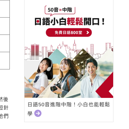
然後
日語50音進階中階！小白也能輕鬆
短針
學
他們