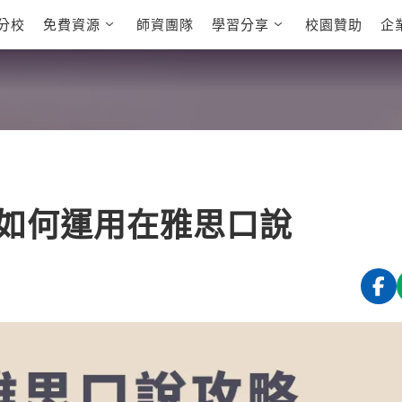
分校
免費資源
師資團隊
學習分享
校園贊助
企
英文部落格
多益秒學堂
學員故事
影音學英文
學員讚出來
英文能力
能力養成
 多益課程
自然發音
英文聽力養成
 雅思課程
開口溜英文
旅遊英文
全民英檢課程
基礎字彙
情境閱讀
E
 托福課程
英文文法技巧
英文寫作
L
如何運用在雅思口說
TED Talks
CNN聽力強化
新聞英文