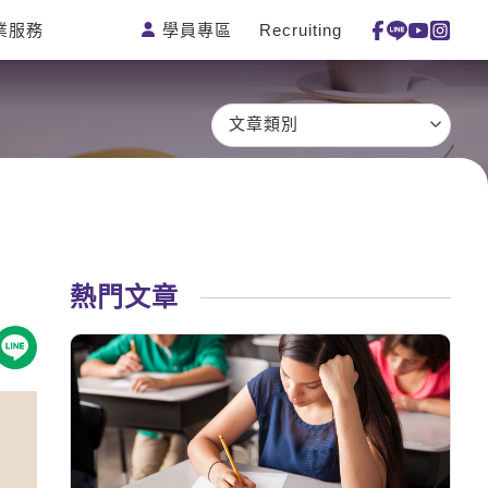
學員專區
Recruiting
業服務
測驗
活動花絮
特色課程
線上真人
更多
主題課程
日語
一對一家教
文章類別
英語俱樂部
韓語
企業訓練
CAM
西班牙語
點讀筆教材
et's Talk
外語即時通
數位學習教材
兒童美語
熱門文章