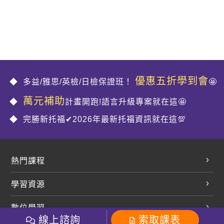
優惠五折學到會
多益/雅思/英檢/日檢保證班！
🤩
萬元補助
計畫開跑!語言升級專案就在這🤩
完勝新托福✔2026年最新托福資訊就在這💯
熱門課程
英文會話
學習資源
開口溜英文
英文部落格
數位學習
多益課程
開課查詢
線上諮詢
索取課表