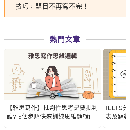
技巧，題目不再寫不完！
熱門文章
【雅思寫作】批判性思考是要批判
IELT
誰? 3個步驟快速訓練思維邏輯!
表及題