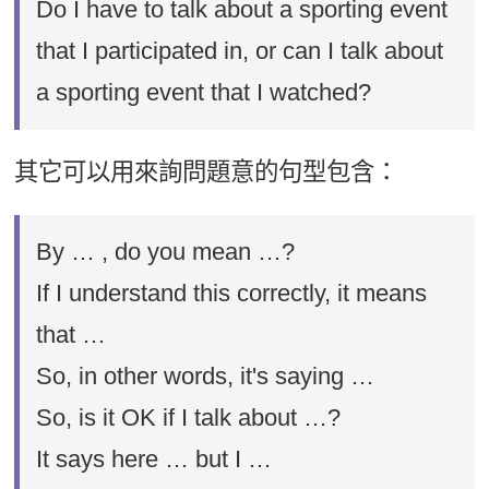
Do I have to talk about a sporting event
that I participated in, or can I talk about
a sporting event that I watched?
其它可以用來詢問題意的句型包含：
By … , do you mean …?
If I understand this correctly, it means
that …
So, in other words, it's saying …
So, is it OK if I talk about …?
It says here … but I …