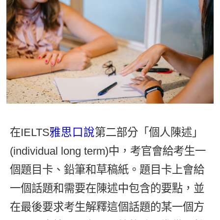
影音學英文
學員故事
IELTS 雅思課程
校園贊助
特色課程
自然發音
英文能力測驗
GEPT 全民英檢課程
學員讚出來
英文聽力養成
線上真人
主題課程
企業服務
TOEFL 托福課程
開口溜英文
活動花絮
英語俱樂部
更多
日語
Recruiting
旅遊英文
ECAM
韓語
一對一家教
基礎字彙
Let's Talk
西班牙語
企業訓練
情境閱讀
外語即時通
在IELTS
雅思口說
第二部分「個人陳述」
點讀筆教材
英文文法技巧
(individual long term)中，考官會給考生一
兒童美語
數位學習教材
英文寫作
個題目卡、鉛筆和草稿紙。題目卡上會給
一個話題和需要在陳述中包含的要點，並
TED Talks
在最後要求考生解釋這個話題的某一個方
CNN聽力強化