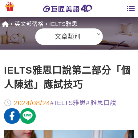
英文部落格
IELTS雅思
學員專區
文章類別
課程總覽
日語課程總表
開課查詢
IELTS雅思口說第二部分「個
英文課程總表
全國分校
人陳述」應試技巧
英文會話
免費資源
2024/08/24
IELTS雅思
雅思口說
商用英文
英文部落格
師資團隊
英文檢定
多益秒學堂
學習分享
能力養成
TOEIC 多益課程