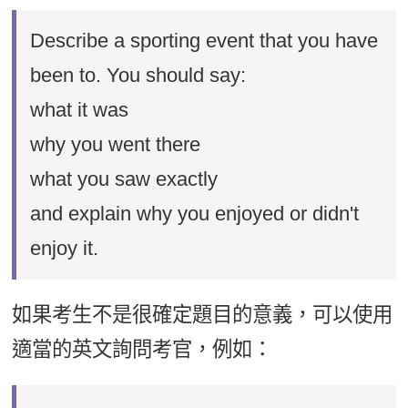
Describe a sporting event that you have
been to. You should say:
what it was
why you went there
what you saw exactly
and explain why you enjoyed or didn't
enjoy it.
如果考生不是很確定題目的意義，可以使用
適當的英文詢問考官，例如：