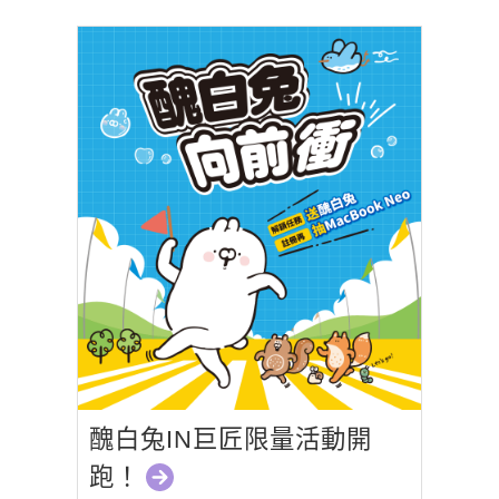
醜白兔IN巨匠限量活動開
跑！