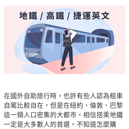
影音學英文
學員故事
IELTS 雅思課程
校園贊助
特色課程
自然發音
英文能力測驗
GEPT 全民英檢課程
學員讚出來
英文聽力養成
線上真人
主題課程
企業服務
TOEFL 托福課程
開口溜英文
活動花絮
英語俱樂部
更多
日語
Recruiting
旅遊英文
ECAM
韓語
一對一家教
基礎字彙
Let's Talk
西班牙語
企業訓練
情境閱讀
外語即時通
點讀筆教材
英文文法技巧
兒童美語
數位學習教材
在國外自助旅行時，也許有些人認為租車
英文寫作
自駕比較自在，但是在紐約、倫敦、巴黎
TED Talks
這一類人口密集的大都市，相信搭乘地鐵
CNN聽力強化
一定是大多數人的首選。不知道怎麼購