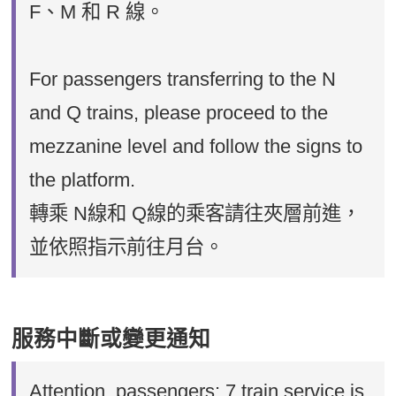
F、M 和 R 線。
For passengers transferring to the N
and Q trains, please proceed to the
mezzanine level and follow the signs to
the platform.
轉乘 N線和 Q線的乘客請往夾層前進，
並依照指示前往月台。
服務中斷或變更通知
Attention, passengers: 7 train service is