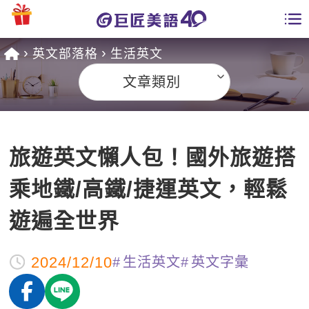
英文部落格
生活英文
學員專區
文章類別
課程總覽
日語課程總表
開課查詢
旅遊英文懶人包！國外旅遊搭
英文課程總表
全國分校
乘地鐵/高鐵/捷運英文，輕鬆
英文會話
免費資源
遊遍全世界
商用英文
英文部落格
師資團隊
2024/12/10
生活英文
英文字彙
英文檢定
多益秒學堂
學習分享
能力養成
TOEIC 多益課程