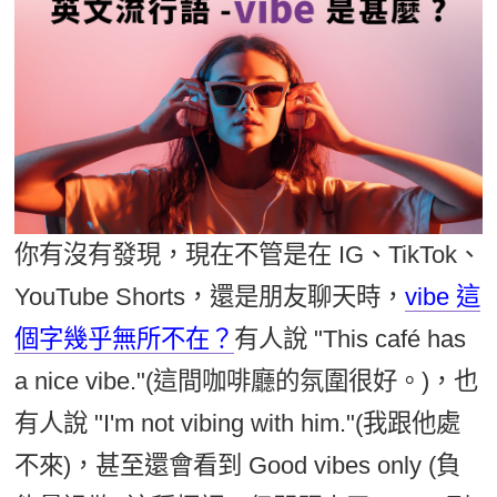
影音學英文
學員故事
IELTS 雅思課程
校園贊助
特色課程
自然發音
英文能力測驗
GEPT 全民英檢課程
學員讚出來
英文聽力養成
線上真人
主題課程
企業服務
TOEFL 托福課程
開口溜英文
活動花絮
英語俱樂部
更多
日語
Recruiting
旅遊英文
ECAM
韓語
一對一家教
基礎字彙
Let's Talk
西班牙語
你有沒有發現，現在不管是在 IG、TikTok、
企業訓練
情境閱讀
外語即時通
YouTube Shorts，還是朋友聊天時，
vibe 這
點讀筆教材
英文文法技巧
個字幾乎無所不在？
有人說 "This café has
兒童美語
數位學習教材
英文寫作
a nice vibe."(這間咖啡廳的氛圍很好。)，也
有人說 "I'm not vibing with him."(我跟他處
Cengage TED Talks
不來)，甚至還會看到 Good vibes only (負
CNN聽力強化