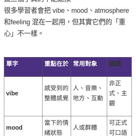
很多學習者會把 vibe、mood、atmosphere
和feeling 混在一起用，但其實它們的「重
心」不一樣。
單字
重點在於
常用對象
語感
非正
感受到的
人、音樂、
vibe
式、主
整體感覺
地方、互動
觀
當下的情
可正式
mood
人或群體
緒狀態
可口語