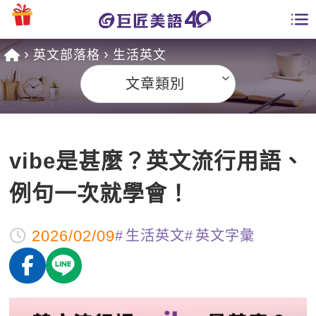
英文部落格
生活英文
學員專區
文章類別
課程總覽
日語課程總表
開課查詢
vibe是甚麼？英文流行用語、
英文課程總表
全國分校
例句一次就學會！
英文會話
免費資源
2026/02/09
生活英文
英文字彙
商用英文
英文部落格
師資團隊
英文檢定
多益秒學堂
學習分享
能力養成
TOEIC 多益課程