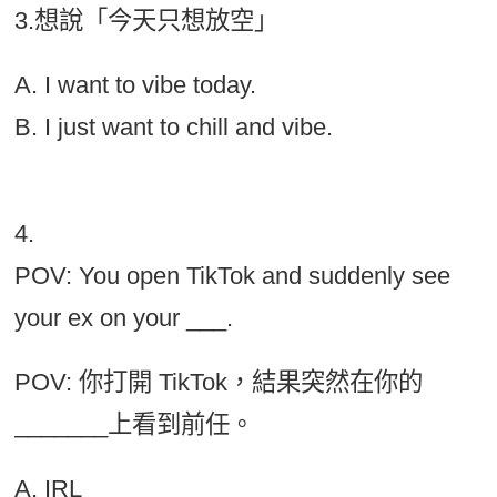
3.想說「今天只想放空」
A. I want to vibe today.
B. I just want to chill and vibe.
4.
POV: You open TikTok and suddenly see
your ex on your ___.
POV: 你打開 TikTok，結果突然在你的
_______上看到前任。
A. IRL