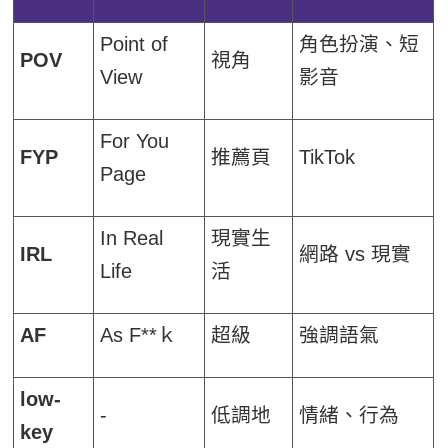
Point of
角色扮演、短
POV
視角
View
影音
For You
FYP
推薦頁
TikTok
Page
In Real
現實生
IRL
網路 vs 現實
Life
活
AF
As F**ｋ
超級
強調語氣
low-
-
低調地
情緒、行為
key