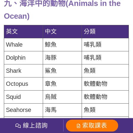
九、海洋中的動物(Animals in the
Ocean)
英文
中文
分類
Whale
鯨魚
哺乳類
Dolphin
海豚
哺乳類
Shark
鯊魚
魚類
Octopus
章魚
軟體動物
Squid
烏賊
軟體動物
Seahorse
海馬
魚類
Shrimp
蝦
節肢動物甲殼類
線上諮詢
索取課表