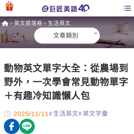
英文部落格
生活英文
學員專區
文章類別
課程總覽
日語課程總表
開課查詢
動物英文單字大全：從農場到
英文課程總表
全國分校
野外，一次學會常見動物單字
英文會話
免費資源
＋有趣冷知識懶人包
商用英文
英文部落格
師資團隊
2025/11/11
生活英文
英文字彙
英文檢定
多益秒學堂
學習分享
能力養成
TOEIC 多益課程