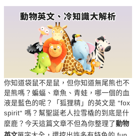
影音學英文
學員故事
IELTS 雅思課程
校園贊助
特色課程
自然發音
英文能力測驗
GEPT 全民英檢課程
學員讚出來
英文聽力養成
線上真人
主題課程
企業服務
TOEFL 托福課程
開口溜英文
活動花絮
英語俱樂部
更多
日語
Recruiting
旅遊英文
ECAM
韓語
一對一家教
基礎字彙
Let's Talk
西班牙語
企業訓練
情境閱讀
外語即時通
點讀筆教材
你知道袋鼠不是鼠，但你知道無尾熊也不
英文文法技巧
是熊嗎？蝙蝠、章魚、青蛙，哪一個的血
兒童美語
數位學習教材
液是藍色的呢？「狐狸精」的英文是 "fox
英文寫作
spirit" 嗎？幫聖誕老人拉雪橇的到底是什
TED Talks
麼鹿？今天這篇文章不但為你整理了
動物
CNN聽力強化
英文
單字大全，還挖出許多有特色的 fun