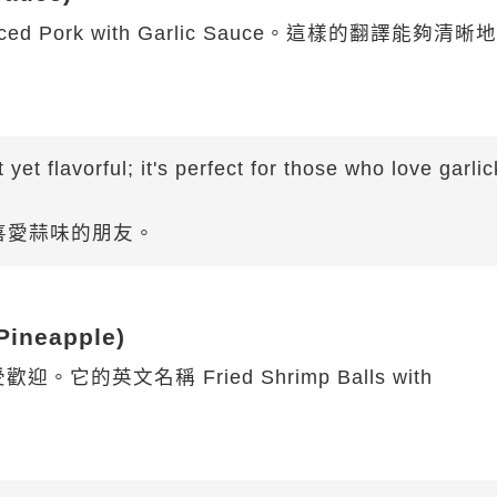
Pork with Garlic Sauce。這樣的翻譯能夠清晰
 yet flavorful; it's perfect for those who love garlic
喜愛蒜味的朋友。
Pineapple)
英文名稱 Fried Shrimp Balls with