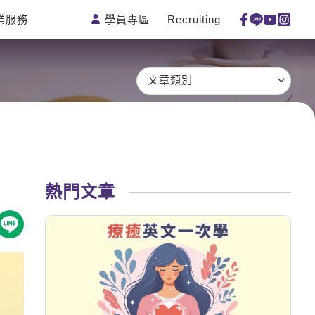
學員專區
Recruiting
業服務
測驗
活動花絮
特色課程
線上真人
更多
主題課程
日語
一對一家教
文章類別
英語俱樂
韓語
企業訓練
部
西班牙語
點讀筆教材
ECAM
外語即時
數位學習教
Let's Talk
通
材
兒童美語
熱門文章