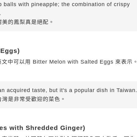
mp balls with pineapple; the combination of crispy
.
甜美的鳳梨真是絕配。
 Eggs)
itter Melon with Salted Eggs 來表示
n acquired taste, but it's a popular dish in Taiwan
台灣是非常受歡迎的菜色。
es with Shredded Ginger)