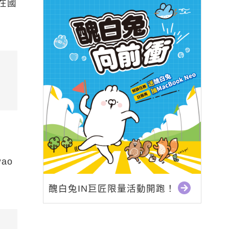
在國
ao
醜白兔IN巨匠限量活動開跑！