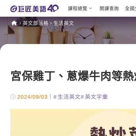
課程總覽
開課查詢
全國
日語課程總
英文檢定
英文部落格
生活英文
表
TOEIC 
英文課程總
IELTS 
表
GEPT 
英文會話
程
商用英文
TOEFL 
宮保雞丁、蔥爆牛肉等熱
2024/09/03
生活英文
英文字彙