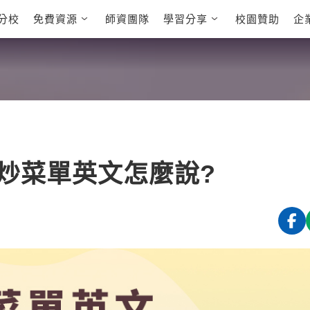
分校
免費資源
師資團隊
學習分享
校園贊助
企
英文部落格
多益秒學堂
學員故事
影音學英文
學員讚出來
英文能力
能力養成
多益課程
自然發音
英文聽力養成
雅思課程
開口溜英文
旅遊英文
全民英檢課
基礎字彙
情境閱讀
英文文法技巧
英文寫作
托福課程
炒菜單英文怎麼說?
Cengage TED
CNN聽力強化
Talks
新聞英文