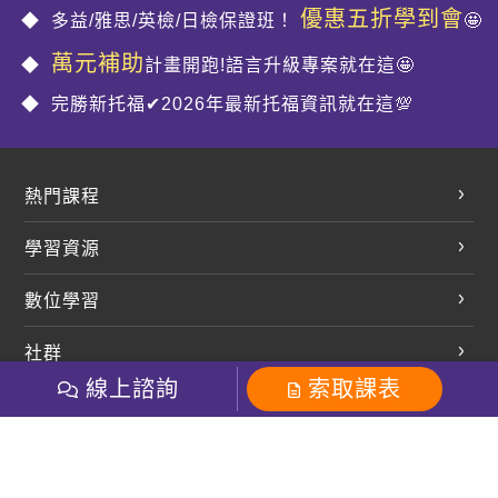
優惠五折學到會
多益/雅思/英檢/日檢保證班！
🤩
萬元補助
計畫開跑!語言升級專案就在這🤩
完勝新托福✔2026年最新托福資訊就在這💯
熱門課程
英文會話
學習資源
開口溜英文
英文部落格
數位學習
多益課程
開課查詢
巨匠美語數位學院
雅思課程
社群
學員專區
巨匠日語數位學院
線上諮詢
索取課表
全民英檢
就愛嗑英文吐司FB
Line 官方帳號
巨匠教育集團
巨匠電腦數位學院
商用英文
就愛嗑英文吐司IG
巨匠教育集團
其他
粉絲團
Line官方
影音
Instagram
英文有益思FB
巨匠線上真人
關於我們