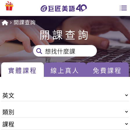
開課查詢
學員專區
開課查詢
課程總覽
想找什麼課
日語課程總表
開課查詢
程...
英文課程總表
實體課程
線上真人
免費課程
全國分校
英文會話
免費資源
商用英文
英文部落格
師資團隊
英文檢定
多益秒學堂
學習分享
能力養成
TOEIC 多益課程