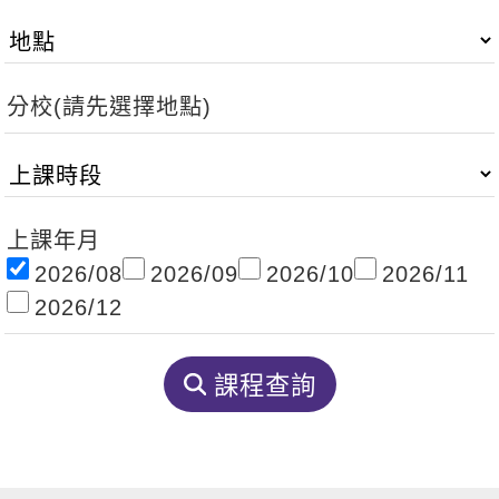
影音學英文
學員故事
IELTS 雅思課程
校園贊助
特色課程
自然發音
英文能力測驗
GEPT 全民英檢課程
學員讚出來
英文聽力養成
線上真人
主題課程
企業服務
分校(請先選擇地點)
TOEFL 托福課程
開口溜英文
活動花絮
英語俱樂部
更多
日語
Recruiting
旅遊英文
ECAM
韓語
一對一家教
基礎字彙
Let's Talk
上課年月
西班牙語
企業訓練
2026/08
2026/09
2026/10
2026/11
情境閱讀
外語即時通
點讀筆教材
2026/12
英文文法技巧
兒童美語
數位學習教材
英文寫作
課程查詢
Cengage TED Talks
CNN聽力強化