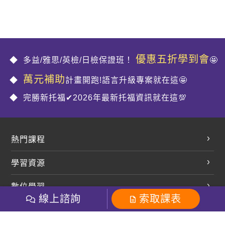
優惠五折學到會
多益/雅思/英檢/日檢保證班！
🤩
萬元補助
計畫開跑!語言升級專案就在這🤩
完勝新托福✔2026年最新托福資訊就在這💯
熱門課程
英文會話
學習資源
開口溜英文
英文部落格
數位學習
多益課程
開課查詢
線上諮詢
索取課表
巨匠美語數位學院
雅思課程
社群
學員專區
巨匠日語數位學院