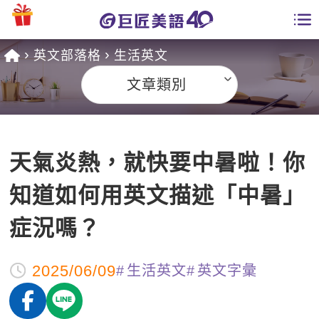
英文部落格
生活英文
學員專區
文章類別
課程總覽
日語課程總表
開課查詢
天氣炎熱，就快要中暑啦！你
英文課程總表
全國分校
知道如何用英文描述「中暑」
英文會話
免費資源
症況嗎？
商用英文
英文部落格
師資團隊
2025/06/09
生活英文
英文字彙
英文檢定
多益秒學堂
學習分享
能力養成
TOEIC 多益課程