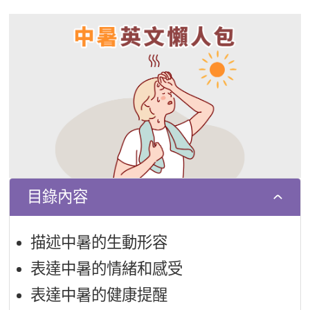
影音學英文
學員故事
IELTS 雅思課程
校園贊助
特色課程
自然發音
英文能力測驗
GEPT 全民英檢課程
學員讚出來
英文聽力養成
線上真人
主題課程
企業服務
TOEFL 托福課程
開口溜英文
活動花絮
英語俱樂部
更多
日語
Recruiting
旅遊英文
ECAM
韓語
一對一家教
基礎字彙
Let's Talk
西班牙語
企業訓練
情境閱讀
外語即時通
點讀筆教材
目錄內容
英文文法技巧
兒童美語
數位學習教材
英文寫作
描述中暑的生動形容
Cengage TED Talks
表達中暑的情緒和感受
表達中暑的健康提醒
CNN聽力強化