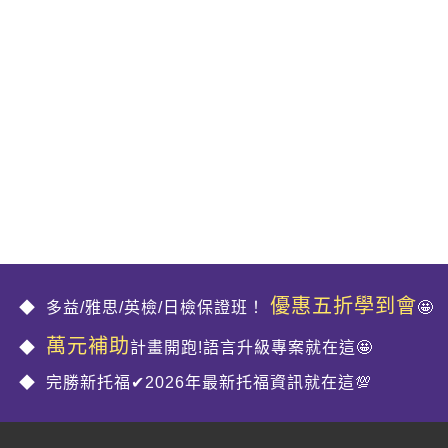
優惠五折學到會
多益/雅思/英檢/日檢保證班！
🤩
萬元補助
計畫開跑!語言升級專案就在這🤩
完勝新托福✔2026年最新托福資訊就在這💯