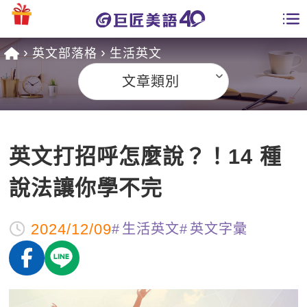
英文部落格
生活英文
學員專區
文章類別
課程總覽
日語課程總表
開課查詢
英文打招呼怎麼說？！14 種
英文課程總表
全國分校
說法讓你學不完
英文會話
免費資源
2024/12/09
生活英文
英文字彙
商用英文
英文部落格
師資團隊
英文檢定
多益秒學堂
學習分享
能力養成
TOEIC 多益課程