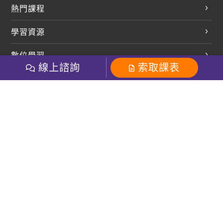
熱門課程
英文會話
學習資源
開口溜英文
英文部落格
數位學習
多益課程
開課查詢
線上諮詢
索取課表
巨匠美語數位學院
雅思課程
社群
學員專區
巨匠日語數位學院
全民英檢
就愛嗑英文吐司FB
Line 官方帳號
巨匠教育集團
粉絲團
Line官方
影音
Instagram
巨匠電腦數位學院
商用英文
就愛嗑英文吐司IG
巨匠教育集團
其他
英文有益思FB
巨匠線上真人
關於我們
OneのJapan粉絲團
巨匠東大日語
人才招募
巨匠美語YouTube
i World JR
Recruiting
OneのJapan YouTube
窩課360
講師專區
周一至周五09：00-18：00
巨匠電腦
免付費客服專線：0800-231-381
防詐騙提醒