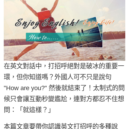
影音學英文
學員故事
IELTS 雅思課程
校園贊助
特色課程
自然發音
英文能力測驗
GEPT 全民英檢課程
學員讚出來
英文聽力養成
線上真人
主題課程
企業服務
TOEFL 托福課程
開口溜英文
活動花絮
英語俱樂部
更多
日語
Recruiting
旅遊英文
ECAM
韓語
一對一家教
基礎字彙
Let's Talk
西班牙語
在英文對話中，打招呼絕對是破冰的重要一
企業訓練
情境閱讀
外語即時通
環，但你知道嗎？外國人可不只是說句
點讀筆教材
英文文法技巧
"How are you?" 然後就結束了！太制式的問
兒童美語
數位學習教材
英文寫作
候只會讓互動秒變尷尬，連對方都忍不住想
問：「就這樣？」
TED Talks
CNN聽力強化
本篇文章要帶你認識英文打招呼的多種說