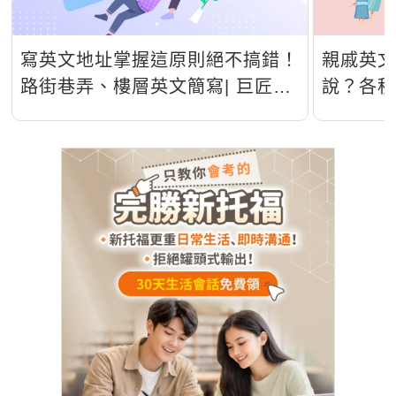
寫英文地址掌握這原則絕不搞錯！
親戚英
路街巷弄、樓層英文簡寫| 巨匠美
說？各
語