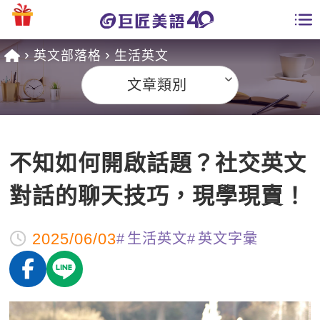
英文部落格
生活英文
學員專區
文章類別
課程總覽
日語課程總表
開課查詢
不知如何開啟話題？社交英文
英文課程總表
全國分校
對話的聊天技巧，現學現賣！
英文會話
免費資源
2025/06/03
生活英文
英文字彙
商用英文
英文部落格
師資團隊
英文檢定
多益秒學堂
學習分享
能力養成
TOEIC 多益課程