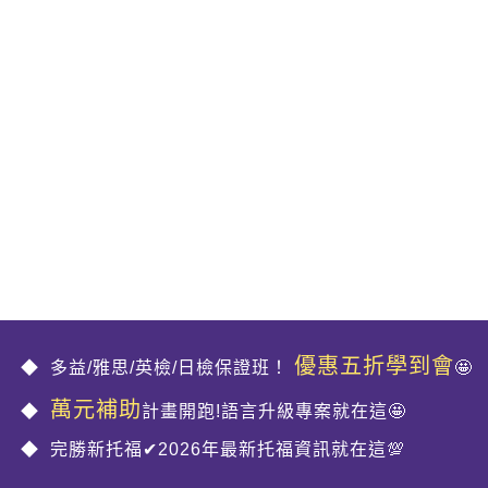
優惠五折學到會
多益/雅思/英檢/日檢保證班！
🤩
萬元補助
計畫開跑!語言升級專案就在這🤩
完勝新托福✔2026年最新托福資訊就在這💯