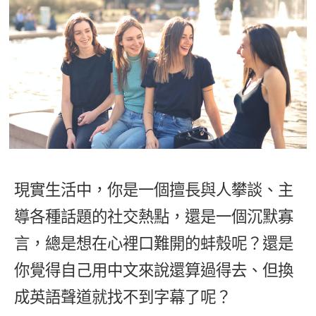
影音學英文
學員故事
IELTS 雅思課程
校園贊助
特色課程
自然發音
英文能力測驗
GEPT 全民英檢課程
學員讚出來
英文聽力養成
線上真人
主題課程
企業服務
TOEFL 托福課程
開口溜英文
活動花絮
英語俱樂部
更多
日語
Recruiting
旅遊英文
ECAM
韓語
一對一家教
基礎字彙
Let's Talk
西班牙語
企業訓練
情境閱讀
外語即時通
現實生活中，你是一個擅長與人攀談、主
點讀筆教材
英文文法技巧
導各種話題的社交熱點，還是一個沉默寡
兒童美語
數位學習教材
英文寫作
言，總是想在心裡口難開的蚌殼呢？還是
你覺得自己用中文來說還算過得去、但換
Cengage TED Talks
成英語聲道就找不到字幕了呢？
CNN聽力強化