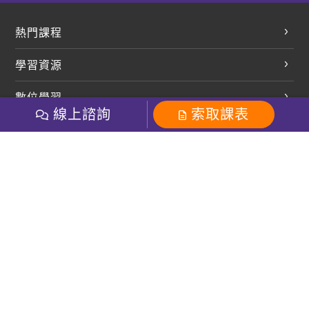
熱門課程
英文會話
學習資源
開口溜英文
英文部落格
數位學習
多益課程
開課查詢
線上諮詢
索取課表
巨匠美語數位學院
雅思課程
社群
學員專區
巨匠日語數位學院
全民英檢
就愛嗑英文吐司FB
Line 官方帳號
巨匠教育集團
粉絲團
Line官方
影音
Instagram
巨匠電腦數位學院
商用英文
就愛嗑英文吐司IG
巨匠教育集團
其他
英文有益思FB
巨匠線上真人
關於我們
OneのJapan粉絲團
巨匠東大日語
人才招募
巨匠美語YouTube
i World JR
Recruiting
OneのJapan YouTube
窩課360
講師專區
周一至周五09：00-18：00
巨匠電腦
免付費客服專線：0800-231-381