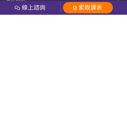
數位學習
多益課程
開課查詢
線上諮詢
索取課表
巨匠美語數位學院
雅思課程
社群
學員專區
巨匠日語數位學院
全民英檢
就愛嗑英文吐司FB
Line 官方帳號
巨匠教育集團
粉絲團
Line官方
影音
Instagram
巨匠電腦數位學院
商用英文
就愛嗑英文吐司IG
巨匠教育集團
其他
英文有益思FB
巨匠線上真人
關於我們
OneのJapan粉絲團
巨匠東大日語
人才招募
巨匠美語YouTube
i World JR
Recruiting
OneのJapan YouTube
窩課360
講師專區
周一至周五09：00-18：00
巨匠電腦
免付費客服專線：0800-231-381
防詐騙提醒
巨匠電腦直播教學
巨匠美語版權所有
線上體驗專區
2026 Gjun information Co., Ltd.All Rights Reserved
常見問題FAQ
客服信箱