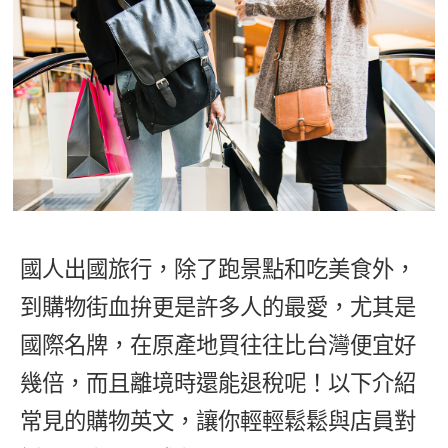
影音學英文
學員故事
IELTS 雅思課程
校園贊助
特色課程
自然發音
英文能力測驗
GEPT 全民英檢課程
學員讚出來
英文聽力養成
線上真人
主題課程
企業服務
TOEFL 托福課程
開口溜英文
活動花絮
英語俱樂部
更多
日語
Recruiting
旅遊英文
ECAM
韓語
一對一家教
基礎字彙
Let's Talk
西班牙語
企業訓練
情境閱讀
外語即時通
國人出國旅行，除了跑景點和吃美食外，
點讀筆教材
英文文法技巧
到購物街血拚更是許多人的最愛，尤其是
兒童美語
數位學習教材
英文寫作
國際名牌，在原產地買往往比台灣便宜好
幾倍，而且離境時還能退稅呢！以下介紹
TED Talks
常見的購物英文，讓你輕輕鬆鬆與店員對
CNN聽力強化