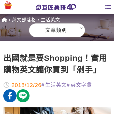
英文部落格
生活英文
學員專區
文章類別
課程總覽
日語課程總表
開課查詢
出國就是要Shopping！實用
英文課程總表
全國分校
購物英文讓你買到「剁手」
英文會話
免費資源
2018/12/26
生活英文
英文字彙
商用英文
英文部落格
師資團隊
英文檢定
多益秒學堂
學習分享
能力養成
TOEIC 多益課程