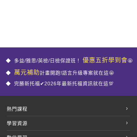
優惠五折學到會
多益/雅思/英檢/日檢保證班！
🤩
萬元補助
計畫開跑!語言升級專案就在這🤩
完勝新托福✔2026年最新托福資訊就在這💯
熱門課程
英文會話
學習資源
開口溜英文
英文部落格