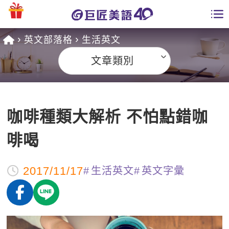
英文部落格
生活英文
學員專區
文章類別
課程總覽
日語課程總表
開課查詢
咖啡種類大解析 不怕點錯咖
英文課程總表
全國分校
啡喝
英文會話
免費資源
2017/11/17
生活英文
英文字彙
商用英文
英文部落格
師資團隊
英文檢定
多益秒學堂
學習分享
能力養成
TOEIC 多益課程