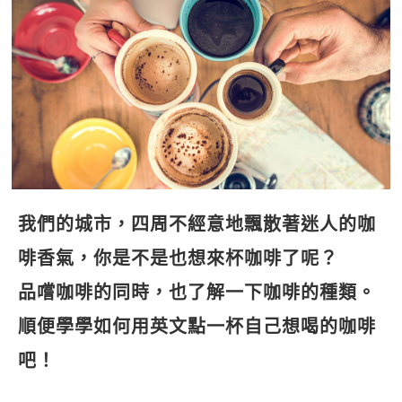
影音學英文
學員故事
IELTS 雅思課程
校園贊助
特色課程
自然發音
英文能力測驗
GEPT 全民英檢課程
學員讚出來
英文聽力養成
線上真人
主題課程
企業服務
TOEFL 托福課程
開口溜英文
活動花絮
英語俱樂部
更多
日語
Recruiting
旅遊英文
ECAM
韓語
一對一家教
基礎字彙
Let's Talk
西班牙語
企業訓練
我們的城市，四周不經意地飄散著迷人的咖
情境閱讀
外語即時通
點讀筆教材
啡香氣，你是不是也想來杯咖啡了呢？
英文文法技巧
兒童美語
數位學習教材
品嚐咖啡的同時，也了解一下咖啡的種類。
英文寫作
順便學學如何用英文點一杯自己想喝的咖啡
TED Talks
吧！
CNN聽力強化