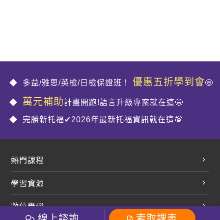
優惠五折學到會
多益/雅思/英檢/日檢保證班！
🤩
萬元補助
計畫開跑!語言升級專案就在這🤩
完勝新托福✔2026年最新托福資訊就在這💯
熱門課程
英文會話
學習資源
開口溜英文
英文部落格
數位學習
多益課程
開課查詢
線上諮詢
索取課表