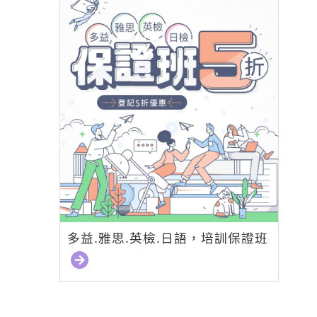
多益.雅思.英檢.日語，培訓保證班