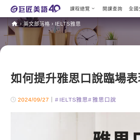
課程總覽
開課查詢
全國
日語課程總
英文檢定
英文部落格
IELTS雅思
表
TOEIC 
英文課程總
IELTS 
表
GEPT 
英文會話
程
商用英文
TOEFL 
如何提升雅思口說臨場表
2024/09/27
IELTS雅思
雅思口說