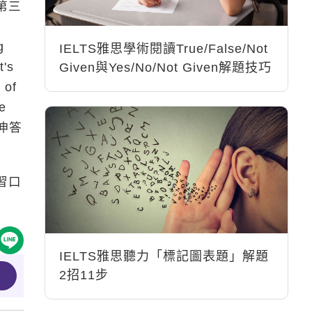
第三
g
IELTS雅思學術閱讀True/False/Not
t's
Given與Yes/No/Not Given解題技巧
 of
e
延伸答
習口
IELTS雅思聽力「標記圖表題」解題
2招11步