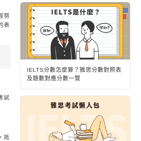
面
經努
的表
IELTS分數怎麼算？雅思分數對照表
及題數對應分數一覽
考試
，抵