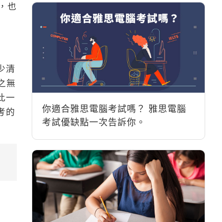
鬆，也
少清
言之無
此一
你適合雅思電腦考試嗎？ 雅思電腦
考的
考試優缺點一次告訴你。