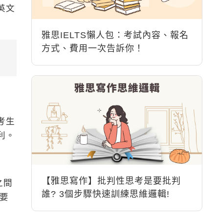
英文
雅思IELTS懶人包：考試內容、報名
方式、費用一次告訴你！
考生
利。
【雅思寫作】批判性思考是要批判
之間
誰? 3個步驟快速訓練思維邏輯!
要