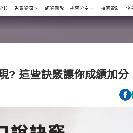
分校
免費資源
師資團隊
學習分享
校園贊助
企
英文部落格
多益秒學堂
學員故事
影音學英文
學員讚出來
英文能力
能力養成
多益課程
自然發音
英文聽力養成
雅思課程
開口溜英文
旅遊英文
全民英檢課
基礎字彙
情境閱讀
英文文法技巧
英文寫作
托福課程
現? 這些訣竅讓你成績加分
Cengage TED
CNN聽力強化
Talks
新聞英文