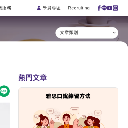
學員專區
Recruiting
業服務
測驗
活動花絮
特色課程
線上真人
更多
主題課程
日語
一對一家教
文章類別
英語俱樂
韓語
企業訓練
部
西班牙語
點讀筆教材
ECAM
外語即時
數位學習教
Let's Talk
通
材
兒童美語
熱門文章