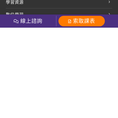
學習資源
開口溜英文
英文部落格
數位學習
多益課程
開課查詢
線上諮詢
索取課表
巨匠美語數位學院
雅思課程
社群
學員專區
巨匠日語數位學院
全民英檢
就愛嗑英文吐司FB
Line 官方帳號
巨匠教育集團
粉絲團
Line官方
影音
Instagram
巨匠電腦數位學院
商用英文
就愛嗑英文吐司IG
巨匠教育集團
其他
英文有益思FB
巨匠線上真人
關於我們
OneのJapan粉絲團
巨匠東大日語
人才招募
巨匠美語YouTube
i World JR
Recruiting
OneのJapan YouTube
窩課360
講師專區
周一至周五09：00-18：00
巨匠電腦
免付費客服專線：0800-231-381
防詐騙提醒
巨匠電腦直播教學
巨匠美語版權所有
線上體驗專區
2026 Gjun information Co., Ltd.All Rights Reserved
常見問題FAQ