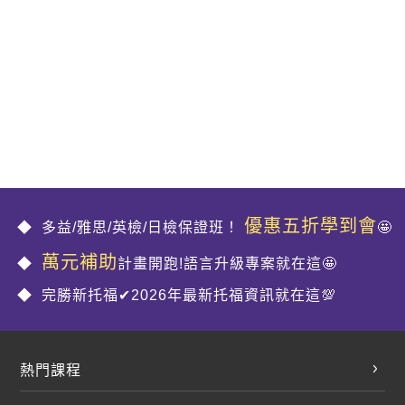
優惠五折學到會
多益/雅思/英檢/日檢保證班！
🤩
萬元補助
計畫開跑!語言升級專案就在這🤩
完勝新托福✔2026年最新托福資訊就在這💯
熱門課程
英文會話