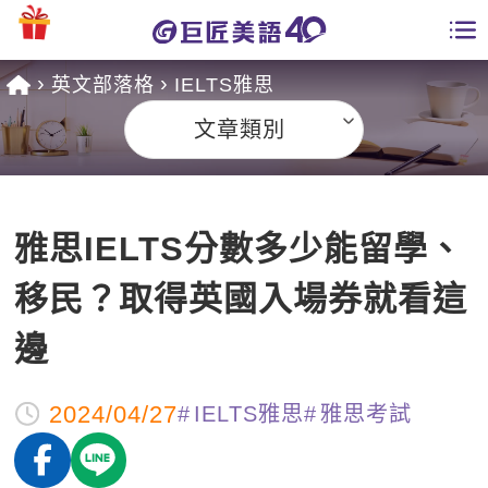
英文部落格
IELTS雅思
學員專區
文章類別
課程總覽
日語課程總表
開課查詢
雅思IELTS分數多少能留學、
英文課程總表
全國分校
移民？取得英國入場券就看這
英文會話
免費資源
邊
商用英文
英文部落格
師資團隊
2024/04/27
IELTS雅思
雅思考試
英文檢定
多益秒學堂
學習分享
能力養成
TOEIC 多益課程