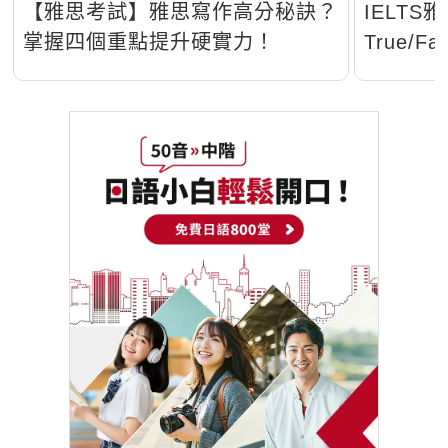
【雅思考試】雅思寫作高分秘訣？
IELT
掌握四個重點提升硬實力！
True/Fa
Yes/No