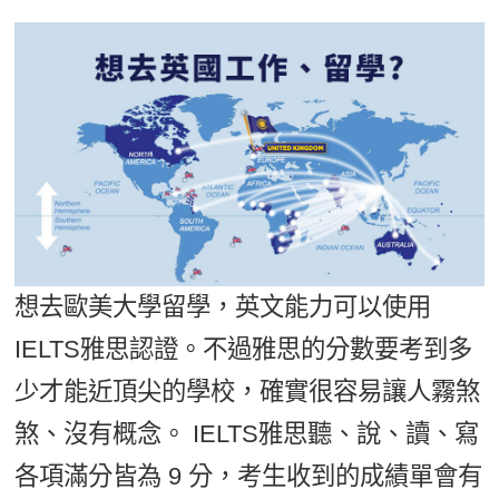
影音學英文
學員故事
IELTS 雅思課程
校園贊助
特色課程
自然發音
英文能力測驗
GEPT 全民英檢課程
學員讚出來
英文聽力養成
線上真人
主題課程
企業服務
TOEFL 托福課程
開口溜英文
活動花絮
英語俱樂部
更多
日語
Recruiting
旅遊英文
ECAM
韓語
一對一家教
基礎字彙
Let's Talk
西班牙語
企業訓練
情境閱讀
外語即時通
點讀筆教材
想去歐美大學留學，英文能力可以使用
英文文法技巧
兒童美語
IELTS雅思認證。不過雅思的分數要考到多
數位學習教材
英文寫作
少才能近頂尖的學校，確實很容易讓人霧煞
TED Talks
煞、沒有概念。 IELTS雅思聽、說、讀、寫
CNN聽力強化
各項滿分皆為 9 分，考生收到的成績單會有