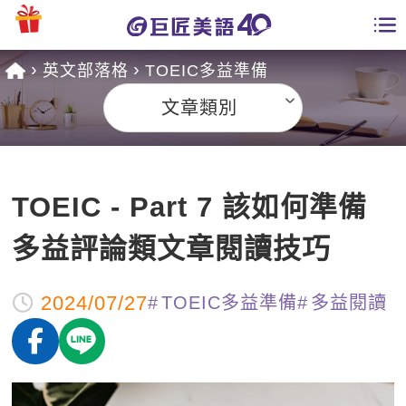
英文部落格
TOEIC多益準備
學員專區
文章類別
課程總覽
日語課程總表
開課查詢
TOEIC - Part 7 該如何準備
英文課程總表
全國分校
多益評論類文章閱讀技巧
英文會話
免費資源
2024/07/27
TOEIC多益準備
多益閱讀
商用英文
英文部落格
師資團隊
英文檢定
多益秒學堂
學習分享
能力養成
TOEIC 多益課程