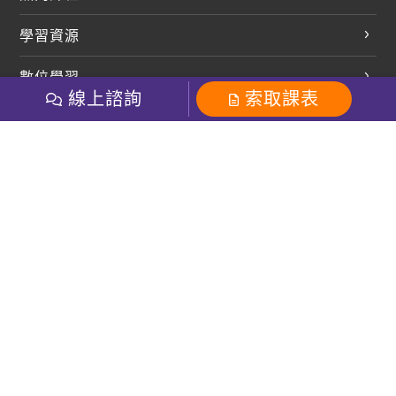
英文會話
學習資源
開口溜英文
英文部落格
數位學習
多益課程
開課查詢
線上諮詢
索取課表
巨匠美語數位學院
雅思課程
社群
學員專區
巨匠日語數位學院
全民英檢
就愛嗑英文吐司FB
Line 官方帳號
巨匠教育集團
粉絲團
Line官方
影音
Instagram
巨匠電腦數位學院
商用英文
就愛嗑英文吐司IG
巨匠教育集團
其他
英文有益思FB
巨匠線上真人
關於我們
OneのJapan粉絲團
巨匠東大日語
人才招募
巨匠美語YouTube
i World JR
Recruiting
OneのJapan YouTube
窩課360
講師專區
周一至周五09：00-18：00
巨匠電腦
免付費客服專線：0800-231-381
防詐騙提醒
巨匠電腦直播教學
巨匠美語版權所有
線上體驗專區