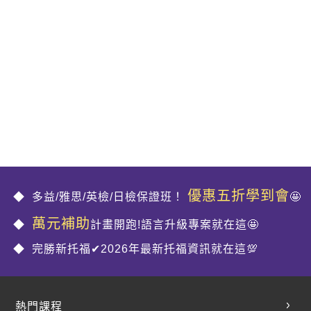
優惠五折學到會
多益/雅思/英檢/日檢保證班！
🤩
萬元補助
計畫開跑!語言升級專案就在這🤩
完勝新托福✔2026年最新托福資訊就在這💯
熱門課程