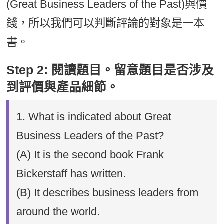
(Great Business Leaders of the Past)與價
錢，所以我們可以判斷評論的對象是一本
書。
Step 2: 閱讀題目。留意題目是否涉及
到評價與產品細節。
1. What is indicated about Great
Business Leaders of the Past?
(A) It is the second book Frank
Bickerstaff has written.
(B) It describes business leaders from
around the world.