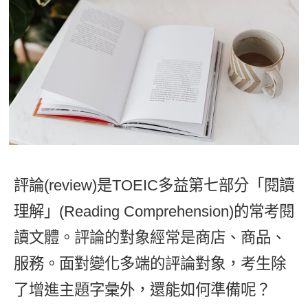
影音學英文
學員故事
IELTS 雅思課程
校園贊助
特色課程
自然發音
英文能力測驗
GEPT 全民英檢課程
學員讚出來
英文聽力養成
線上真人
主題課程
企業服務
TOEFL 托福課程
開口溜英文
活動花絮
英語俱樂部
更多
日語
Recruiting
旅遊英文
ECAM
韓語
一對一家教
基礎字彙
Let's Talk
西班牙語
企業訓練
情境閱讀
外語即時通
評論(review)是TOEIC多益第七部分「閱讀
點讀筆教材
英文文法技巧
理解」(Reading Comprehension)的常考閱
兒童美語
數位學習教材
英文寫作
讀文體。評論的對象經常是商店、商品、
服務。面對變化多端的評論對象，考生除
TED Talks
了增進主題字彙外，還能如何準備呢？
CNN聽力強化