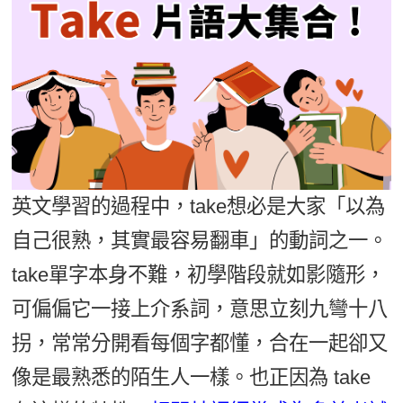
影音學英文
學員故事
IELTS 雅思課程
校園贊助
特色課程
自然發音
英文能力測驗
GEPT 全民英檢課程
學員讚出來
英文聽力養成
線上真人
主題課程
企業服務
TOEFL 托福課程
開口溜英文
活動花絮
英語俱樂部
更多
日語
Recruiting
旅遊英文
ECAM
韓語
一對一家教
基礎字彙
Let's Talk
西班牙語
英文學習的過程中，take想必是大家「以為
企業訓練
情境閱讀
外語即時通
自己很熟，其實最容易翻車」的動詞之一。
點讀筆教材
英文文法技巧
take單字本身不難，初學階段就如影隨形，
兒童美語
數位學習教材
英文寫作
可偏偏它一接上介系詞，意思立刻九彎十八
拐，常常分開看每個字都懂，合在一起卻又
Cengage TED Talks
像是最熟悉的陌生人一樣。也正因為 take
CNN聽力強化