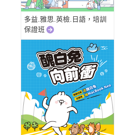
多益.雅思.英檢.日語，培訓
保證班