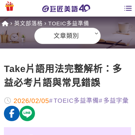
英文部落格
TOEIC多益準備
學員專區
文章類別
課程總覽
日語課程總表
開課查詢
Take片語用法完整解析：多
英文課程總表
全國分校
益必考片語與常見錯誤
英文會話
免費資源
2026/02/05
TOEIC多益準備
多益字彙
商用英文
英文部落格
師資團隊
英文檢定
多益秒學堂
學習分享
能力養成
TOEIC 多益課程