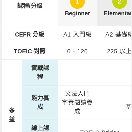
1
2
課程/分級
Beginner
Elementa
CEFR 分級
A1 入門級
A2 基礎
TOEIC 對照
0 - 120
225 以
實戰課
程
文法入門
能力養
字彙閱讀養
成
基
多
成
益
線上課