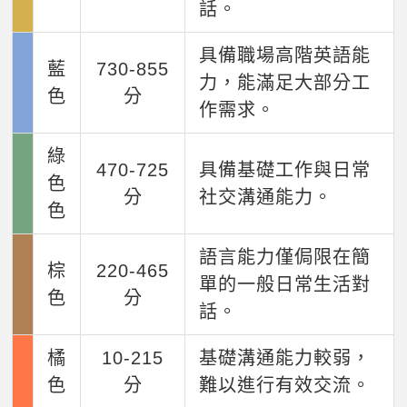
話。
具備職場高階英語能
藍
730-855
力，能滿足大部分工
色
分
作需求。
綠
470-725
具備基礎工作與日常
色
分
社交溝通能力。
色
語言能力僅侷限在簡
棕
220-465
單的一般日常生活對
色
分
話。
橘
10-215
基礎溝通能力較弱，
色
分
難以進行有效交流。