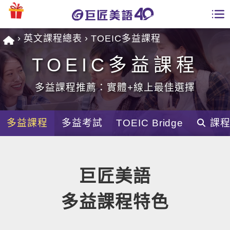
英文課程總表
TOEIC多益課程
學員專區
TOEIC多益課程
課程總覽
多益課程推薦：實體+線上最佳選擇
日語課程總表
開課查詢
英文課程總表
多益課程
多益考試
TOEIC Bridge
課
全國分校
英文會話
免費資源
巨匠美語
商用英文
英文部落格
師資團隊
多益課程特色
英文檢定
多益秒學堂
學習分享
能力養成
TOEIC 多益課程