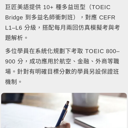
影音學英文
巨匠美語提供 10+ 種多益班型（TOEIC
學員故事
IELTS 雅思課程
校園贊助
特色課程
自然發音
英文能力測驗
Bridge 到多益名師衝刺班），對應 CEFR
GEPT 全民英檢課程
學員讚出來
英文聽力養成
線上真人
主題課程
企業服務
L1–L6 分級，搭配每月兩回仿真模擬考與考
TOEFL 托福課程
開口溜英文
活動花絮
英語俱樂部
題解析。
更多
日語
Recruiting
旅遊英文
ECAM
多位學員在系統化規劃下考取 TOEIC 800–
韓語
一對一家教
基礎字彙
900 分，成功應用於航空、金融、外商等職
Let's Talk
西班牙語
企業訓練
場。針對有明確目標分數的學員另設保證班
情境閱讀
外語即時通
點讀筆教材
機制。
英文文法技巧
兒童美語
數位學習教材
英文寫作
TED Talks
CNN聽力強化