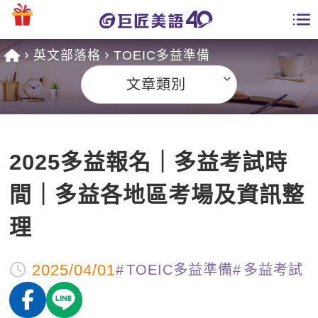
英文部落格
TOEIC多益準備
學員專區
文章類別
課程總覽
日語課程總表
開課查詢
2025多益報名｜多益考試時
英文課程總表
全國分校
間｜多益各地區考場及資訊整
英文會話
免費資源
理
商用英文
英文部落格
師資團隊
2025/04/01
TOEIC多益準備
多益考試
英文檢定
多益秒學堂
學習分享
能力養成
TOEIC 多益課程