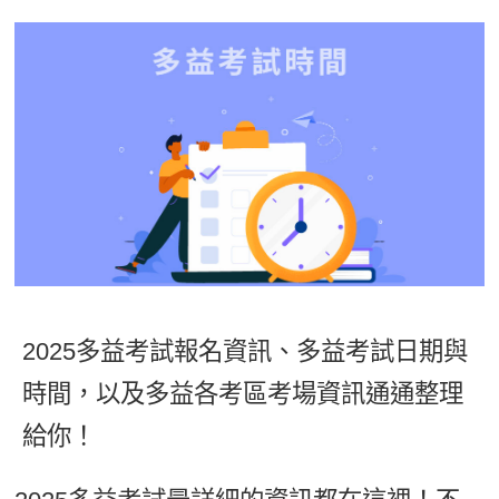
影音學英文
學員故事
IELTS 雅思課程
校園贊助
特色課程
自然發音
英文能力測驗
GEPT 全民英檢課程
學員讚出來
英文聽力養成
線上真人
主題課程
企業服務
TOEFL 托福課程
開口溜英文
活動花絮
英語俱樂部
更多
日語
Recruiting
旅遊英文
ECAM
韓語
一對一家教
基礎字彙
Let's Talk
西班牙語
企業訓練
情境閱讀
外語即時通
點讀筆教材
英文文法技巧
兒童美語
2025多益考試報名資訊、多益考試日期與
數位學習教材
英文寫作
時間，以及多益各考區考場資訊通通整理
Cengage TED Talks
給你！
CNN聽力強化