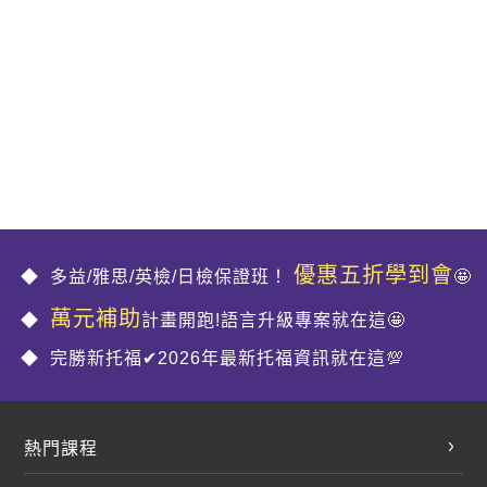
優惠五折學到會
多益/雅思/英檢/日檢保證班！
🤩
萬元補助
計畫開跑!語言升級專案就在這🤩
完勝新托福✔2026年最新托福資訊就在這💯
熱門課程
英文會話