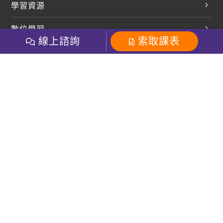
學習資源
開口溜英文
英文部落格
數位學習
多益課程
開課查詢
線上諮詢
索取課表
巨匠美語數位學院
雅思課程
社群
學員專區
巨匠日語數位學院
全民英檢
就愛嗑英文吐司FB
Line 官方帳號
巨匠教育集團
粉絲團
Line官方
影音
Instagram
巨匠電腦數位學院
商用英文
就愛嗑英文吐司IG
巨匠教育集團
其他
英文有益思FB
巨匠線上真人
關於我們
OneのJapan粉絲團
巨匠東大日語
人才招募
巨匠美語YouTube
i World JR
Recruiting
OneのJapan YouTube
窩課360
講師專區
周一至周五09：00-18：00
巨匠電腦
免付費客服專線：0800-231-381
防詐騙提醒
巨匠電腦直播教學
巨匠美語版權所有
線上體驗專區
2026 Gjun information Co., Ltd.All Rights Reserved
常見問題FAQ