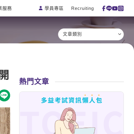
學員專區
Recruiting
業服務
測驗
活動花絮
特色課程
線上真人
更多
主題課程
日語
一對一家教
文章類別
英語俱樂部
韓語
企業訓練
CAM
西班牙語
點讀筆教材
et's Talk
外語即時通
數位學習教材
開
兒童美語
熱門文章