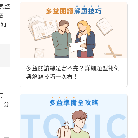
表整
惑
題」
多益閱讀總是寫不完？詳細題型範例
與解題技巧一次看！
訂
」分