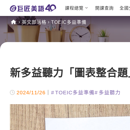
課程總覽
開課查詢
全國
日語課程總表
英文檢定
英文部落格
TOEIC多益準備
英文課程總表
TOEIC
英文會話
IELTS
商用英文
GEPT 
TOEFL
新多益聽力「圖表整合題
2024/11/26
TOEIC多益準備
多益聽力