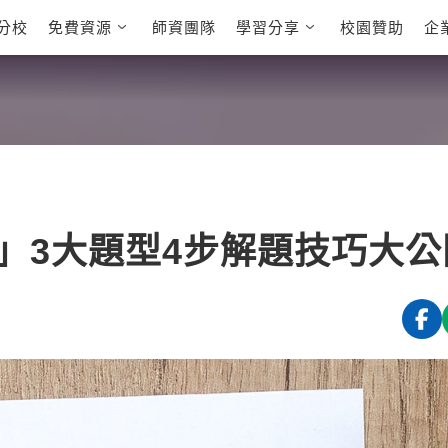
分校
免費資源
師資團隊
學習分享
校園贊助
企
英文部落格
多益秒學堂
學員故事
影音學英文
學員讚出來
英文能力
能力養成
 多益課程
自然發音
英文聽力養成
 雅思課程
開口溜英文
旅遊英文
全民英檢課程
基礎字彙
情境閱讀
E
 托福課程
英文文法技巧
英文寫作
L
」3大題型4步解題技巧大公
TED Talks
CNN聽力強化
新聞英文