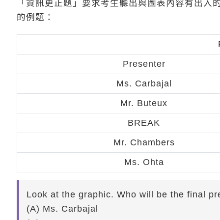
「資訊更正題」要求考生聽出與圖表內容有出入
的例題：
Presenter
Ms. Carbajal
Mr. Buteux
BREAK
Mr. Chambers
Ms. Ohta
Look at the graphic. Who will be the final p
(A) Ms. Carbajal